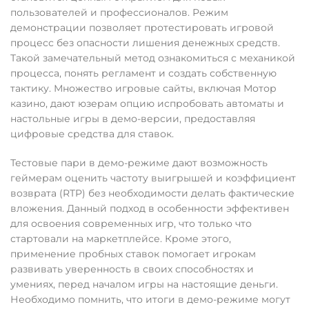
пользователей и профессионалов. Режим
демонстрации позволяет протестировать игровой
процесс без опасности лишения денежных средств.
Такой замечательный метод ознакомиться с механикой
процесса, понять регламент и создать собственную
тактику. Множество игровые сайты, включая Мотор
казино, дают юзерам опцию испробовать автоматы и
настольные игры в демо-версии, предоставляя
цифровые средства для ставок.
Тестовые пари в демо-режиме дают возможность
геймерам оценить частоту выигрышей и коэффициент
возврата (RTP) без необходимости делать фактические
вложения. Данный подход в особенности эффективен
для освоения современных игр, что только что
стартовали на маркетплейсе. Кроме этого,
применение пробных ставок помогает игрокам
развивать уверенность в своих способностях и
умениях, перед началом игры на настоящие деньги.
Необходимо помнить, что итоги в демо-режиме могут