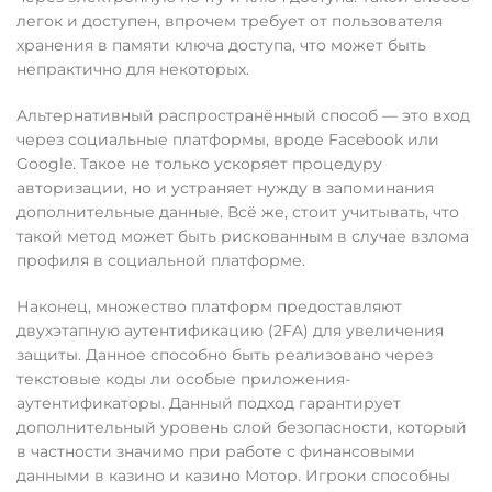
легок и доступен, впрочем требует от пользователя
хранения в памяти ключа доступа, что может быть
непрактично для некоторых.
Альтернативный распространённый способ — это вход
через социальные платформы, вроде Facebook или
Google. Такое не только ускоряет процедуру
авторизации, но и устраняет нужду в запоминания
дополнительные данные. Всё же, стоит учитывать, что
такой метод может быть рискованным в случае взлома
профиля в социальной платформе.
Наконец, множество платформ предоставляют
двухэтапную аутентификацию (2FA) для увеличения
защиты. Данное способно быть реализовано через
текстовые коды ли особые приложения-
аутентификаторы. Данный подход гарантирует
дополнительный уровень слой безопасности, который
в частности значимо при работе с финансовыми
данными в казино и казино Мотор. Игроки способны