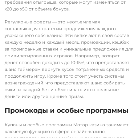
требования отыгрыша, которые могут изменяться от
x20 до x50 от объема бонуса.
Регулярные оферты — это неотъемлемая
составляющая стратегии продвижения каждого
уважающего себя казино. Эти включают в свой состав
каждую неделю и каждый месяц промоакции, кэшбэк
за проигранные ставки и уникальные предложения для
привилегированных игроков. Например, возврат
денег способен доходить до 10-15%, что предоставляет
шанс геймерам вернуть кусок потраченных средств и
продолжить игру. Кроме того стоит учесть системы
вознаграждений, что предоставляют шанс собирать
очки за каждый бет и обменивать их на реальные
деньги или другие ценные призы.
Промокоды и особые программы
Купоны и особые программы Мотор казино занимают
ключевую функцию в сфере онлайн-казино,