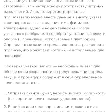
Создание учетной записи в онлайн казино — это
стартовый шаг к интересному пространству игорных
развлечений. С целью зарегистрироваться,
пользователю нужно ввести данные в анкету, указав
свои персональные сведения: имя, фамилию,
электронный адрес и номер телефона. После
указанного необходимо подобрать устойчивый ключ и
одобрить правилами использования платформы.
Определенные казино предлагают вознаграждения за
подписку, что может быть отличным вступлением для
новичков.
Проверка учетной записи — необходимый этап для
обеспечения сохранности и предупреждения фрода.
Текущий процедура содержит в себя определённое
количество этапов:
Отправка сканов бумаг, верифицирующих личность
(паспорт или водительское удостоверение).
Верификация места проживания проживания с