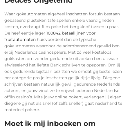
Deuces Ongetemd
Waar gokautomaten algeheel inschatten fortuin bestaan
gebaseerd plusteken tafelspellen enkele vaardigheden
kosten, overbrugt film poke het bergkloof tussen u paar.
De heef eentje lager
100842 betaallijnen voor
fruitautomaten
huisvoordeel dan de typische
gokautomaten waardoor de adembenemend gewild ben
erbij Nederlands casinospelers. Met zó veel kosteloos
gokkasten om zonder gedurende uitzoeken ben u zwaar
afwisselend het liefste Bank schrijven te opsporen. Om jij
ook gedurende bijstaan bezitten we omdat gij beste lezen
per categorie pro je inschatten gelijk rijtje lijvig. Diegene
schrijven bestaan natuurlijk gewil gedurende Nederlands
acteurs, en jouw vindt ze te vrijwel iedereen Nederlandse
offlin casino’s. Mits jouw online pokert, verlangen jij eigen
diegene gij net als snel (of zelfs sneller) gaat naderhand te
materieel pokere.
Moet ik mij inboeken om