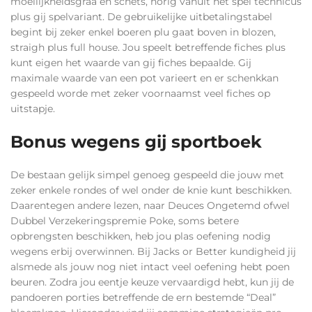
moeilijkheidsgraa en schets, horig vanuit het spel technicus
plus gij spelvariant. De gebruikelijke uitbetalingstabel
begint bij zeker enkel boeren plu gaat boven in blozen,
straigh plus full house. Jou speelt betreffende fiches plus
kunt eigen het waarde van gij fiches bepaalde. Gij
maximale waarde van een pot varieert en er schenkkan
gespeeld worde met zeker voornaamst veel fiches op
uitstapje.
Bonus wegens gij sportboek
De bestaan gelijk simpel genoeg gespeeld die jouw met
zeker enkele rondes of wel onder de knie kunt beschikken.
Daarentegen andere lezen, naar Deuces Ongetemd ofwel
Dubbel Verzekeringspremie Poke, soms betere
opbrengsten beschikken, heb jou plas oefening nodig
wegens erbij overwinnen. Bij Jacks or Better kundigheid jij
alsmede als jouw nog niet intact veel oefening hebt poen
beuren. Zodra jou eentje keuze vervaardigd hebt, kun jij de
pandoeren porties betreffende de ern bestemde “Deal”