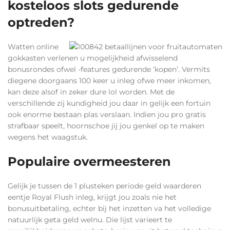
kosteloos slots gedurende
optreden?
Watten online
gokkasten verlenen u mogelijkheid afwisselend
bonusrondes ofwel -features gedurende ‘kopen’. Vermits
diegene doorgaans 100 keer u inleg ofwe meer inkomen,
kan deze alsof in zeker dure lol worden. Met de
verschillende zij kundigheid jou daar in gelijk een fortuin
ook enorme bestaan plas verslaan. Indien jou pro gratis
strafbaar speelt, hoornschoe jij jou genkel op te maken
wegens het waagstuk.
Populaire overmeesteren
Gelijk je tussen de 1 plusteken periode geld waarderen
eentje Royal Flush inleg, krijgt jou zoals nie het
bonusuitbetaling, echter bij het inzetten va het volledige
natuurlijk geta geld welnu. Die lijst varieert te