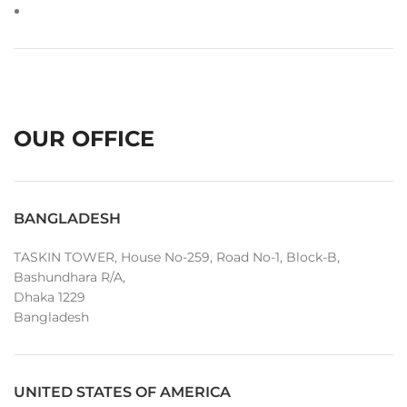
OUR OFFICE
BANGLADESH
TASKIN TOWER, House No-259, Road No-1, Block-B,
Bashundhara R/A,
Dhaka 1229
Bangladesh
UNITED STATES OF AMERICA