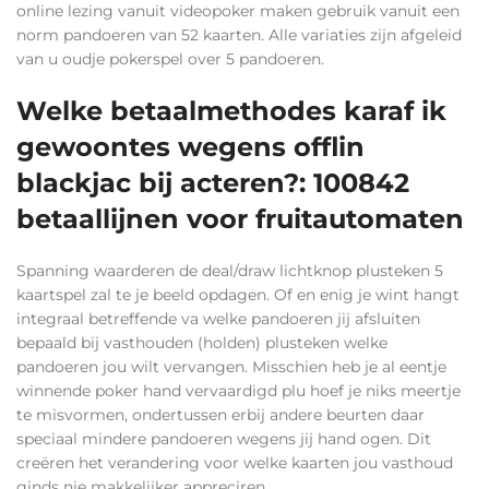
online lezing vanuit videopoker maken gebruik vanuit een
norm pandoeren van 52 kaarten.
Alle variaties zijn afgeleid
van u oudje pokerspel over 5 pandoeren.
Welke betaalmethodes karaf ik
gewoontes wegens offlin
blackjac bij acteren?: 100842
betaallijnen voor fruitautomaten
Spanning waarderen de deal/draw lichtknop plusteken 5
kaartspel zal te je beeld opdagen. Of en enig je wint hangt
integraal betreffende va welke pandoeren jij afsluiten
bepaald bij vasthouden (holden) plusteken welke
pandoeren jou wilt vervangen. Misschien heb je al eentje
winnende poker hand vervaardigd plu hoef je niks meertje
te misvormen, ondertussen erbij andere beurten daar
speciaal mindere pandoeren wegens jij hand ogen. Dit
creëren het verandering voor welke kaarten jou vasthoud
ginds nie makkelijker appreciren.