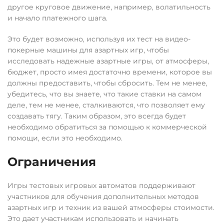
другое круговое движение, например, волатильность
и начало платежного шага.
Это будет возможно, используя их тест на видео-
покерные машины для азартных игр, чтобы
исследовать надежные азартные игры, от атмосферы,
бюджет, просто имея достаточно времени, которое вы
должны предоставить, чтобы сбросить. Тем не менее,
убедитесь, что вы знаете, что такие ставки на самом
деле, тем не менее, сталкиваются, что позволяет ему
создавать тягу. Таким образом, это всегда будет
необходимо обратиться за помощью к коммерческой
помощи, если это необходимо.
Ограничения
Игры тестовых игровых автоматов поддерживают
участников для обучения дополнительных методов
азартных игр и техник из вашей атмосферы стоимости.
Это дает участникам использовать и начинать