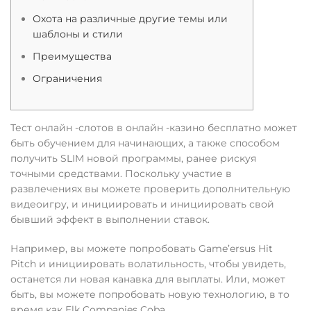
Охота на различные другие темы или
шаблоны и стили
Преимущества
Ограничения
Тест онлайн -слотов в онлайн -казино бесплатно может
быть обучением для начинающих, а также способом
получить SLIM новой программы, ранее рискуя
точными средствами. Поскольку участие в
развлечениях вы можете проверить дополнительную
видеоигру, и инициировать и инициировать свой
бывший эффект в выполнении ставок.
Например, вы можете попробовать Game’ersus Hit
Pitch и инициировать волатильность, чтобы увидеть,
останется ли новая канавка для выплаты.
Или, может
быть, вы можете попробовать новую технологию, в то
время как Elk Companies Coba.