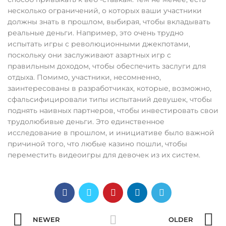
несколько ограничений, о которых ваши участники
должны знать в прошлом, выбирая, чтобы вкладывать
реальные деньги. Например, это очень трудно
испытать игры с революционными джекпотами,
поскольку они заслуживают азартных игр с
правильным доходом, чтобы обеспечить заслуги для
отдыха. Помимо, участники, несомненно,
заинтересованы в разработчиках, которые, возможно,
сфальсифицировали типы испытаний девушек, чтобы
поднять наивных партнеров, чтобы инвестировать свои
трудолюбивые деньги. Это единственное
исследование в прошлом, и инициативе было важной
причиной того, что любые казино пошли, чтобы
переместить видеоигры для девочек из их систем.
NEWER
OLDER