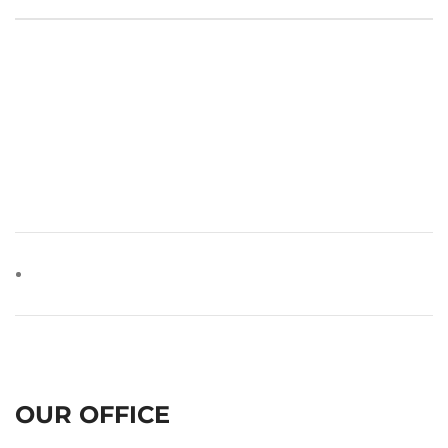
OUR OFFICE