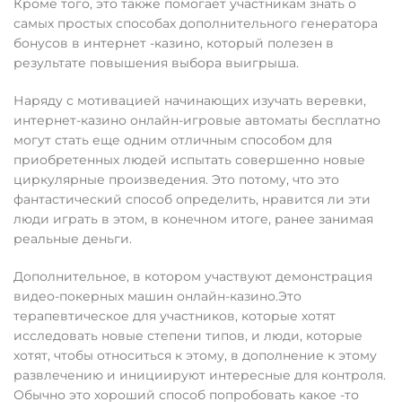
Кроме того, это также помогает участникам знать о
самых простых способах дополнительного генератора
бонусов в интернет -казино, который полезен в
результате повышения выбора выигрыша.
Наряду с мотивацией начинающих изучать веревки,
интернет-казино онлайн-игровые автоматы бесплатно
могут стать еще одним отличным способом для
приобретенных людей испытать совершенно новые
циркулярные произведения. Это потому, что это
фантастический способ определить, нравится ли эти
люди играть в этом, в конечном итоге, ранее занимая
реальные деньги.
Дополнительное, в котором участвуют демонстрация
видео-покерных машин онлайн-казино.Это
терапевтическое для участников, которые хотят
исследовать новые степени типов, и люди, которые
хотят, чтобы относиться к этому, в дополнение к этому
развлечению и инициируют интересные для контроля.
Обычно это хороший способ попробовать какое -то