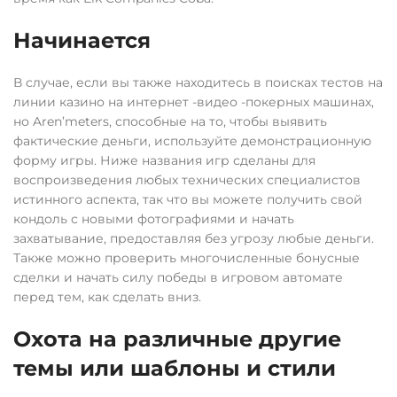
Начинается
В случае, если вы также находитесь в поисках тестов на
линии казино на интернет -видео -покерных машинах,
но Aren’meters, способные на то, чтобы выявить
фактические деньги, используйте демонстрационную
форму игры. Ниже названия игр сделаны для
воспроизведения любых технических специалистов
истинного аспекта, так что вы можете получить свой
кондоль с новыми фотографиями и начать
захватывание, предоставляя без угрозу любые деньги.
Также можно проверить многочисленные бонусные
сделки и начать силу победы в игровом автомате
перед тем, как сделать вниз.
Охота на различные другие
темы или шаблоны и стили