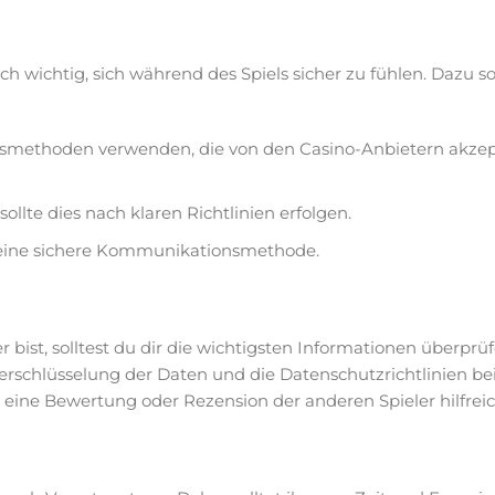
h wichtig, sich während des Spiels sicher zu fühlen. Dazu so
gsmethoden verwenden, die von den Casino-Anbietern akzep
llte dies nach klaren Richtlinien erfolgen.
h eine sichere Kommunikationsmethode.
 bist, solltest du dir die wichtigsten Informationen überprüf
Verschlüsselung der Daten und die Datenschutzrichtlinien be
ine Bewertung oder Rezension der anderen Spieler hilfreic