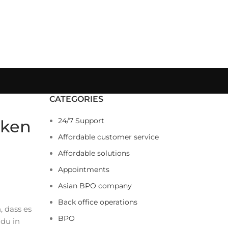
CATEGORIES
24/7 Support
cken
Affordable customer service
Affordable solutions
Appointments
Asian BPO company
Back office operations
, dass es
BPO
 du in