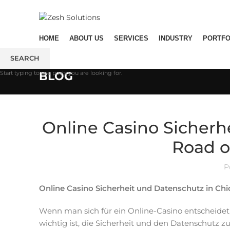
ADD ANYTHING HERE OR JUST REMOVE IT…
HOME
ABOUT US
SERVICES
INDUSTRY
PORTFO
SEARCH
Start typing to see posts you are looking for.
BLOG
Online Casino Sicherh
Road o
P
Online Casino Sicherheit und Datenschutz in C
Wenn man sich für ein Online-Casino entscheidet,
wichtig ist, die Sicherheit und den Datenschutz zu