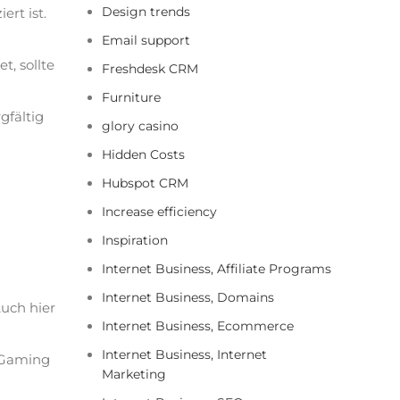
Design trends
ert ist.
Email support
t, sollte
Freshdesk CRM
Furniture
gfältig
glory casino
Hidden Costs
Hubspot CRM
Increase efficiency
Inspiration
Internet Business, Affiliate Programs
Internet Business, Domains
uch hier
Internet Business, Ecommerce
Internet Business, Internet
a Gaming
Marketing