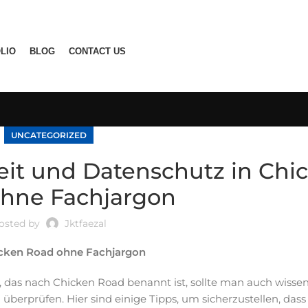
LIO
BLOG
CONTACT US
UNCATEGORIZED
eit und Datenschutz in Chi
hne Fachjargon
osted by
Jktfaezal
hicken Road ohne Fachjargon
 das nach Chicken Road benannt ist, sollte man auch wissen
 überprüfen. Hier sind einige Tipps, um sicherzustellen, dass