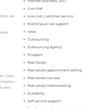
Internet Business, SEO
Live chat
llten wir
Low-cost customer service
Multilingual call support
news
tiert
Outsourcing
Outsourcing agency
Prospect
Real Estate
Real estate appointment setting
en. Dies
Real estate success
inhalten.
Real estate telemarketing
h sein.
Scalability
Self-service support