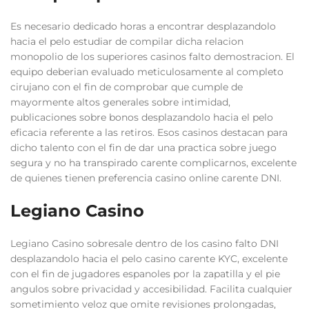
Es necesario dedicado horas a encontrar desplazandolo
hacia el pelo estudiar de compilar dicha relacion
monopolio de los superiores casinos falto demostracion. El
equipo deberian evaluado meticulosamente al completo
cirujano con el fin de comprobar que cumple de
mayormente altos generales sobre intimidad,
publicaciones sobre bonos desplazandolo hacia el pelo
eficacia referente a las retiros. Esos casinos destacan para
dicho talento con el fin de dar una practica sobre juego
segura y no ha transpirado carente complicarnos, excelente
de quienes tienen preferencia casino online carente DNI.
Legiano Casino
Legiano Casino sobresale dentro de los casino falto DNI
desplazandolo hacia el pelo casino carente KYC, excelente
con el fin de jugadores espanoles por la zapatilla y el pie
angulos sobre privacidad y accesibilidad. Facilita cualquier
sometimiento veloz que omite revisiones prolongadas,