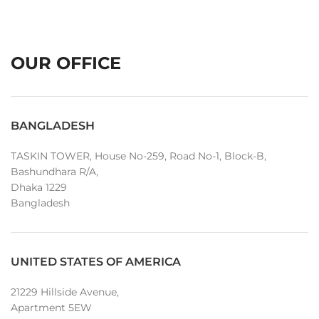
OUR OFFICE
BANGLADESH
TASKIN TOWER, House No-259, Road No-1, Block-B,
Bashundhara R/A,
Dhaka 1229
Bangladesh
UNITED STATES OF AMERICA
21229 Hillside Avenue,
Apartment 5EW