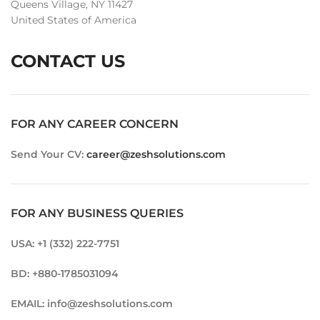
Queens Village, NY 11427
United States of America
CONTACT US
FOR ANY CAREER CONCERN
Send Your CV:
career@zeshsolutions.com
FOR ANY BUSINESS QUERIES
USA: +1 (332) 222-7751
BD: +880-1785031094
EMAIL: info@zeshsolutions.com