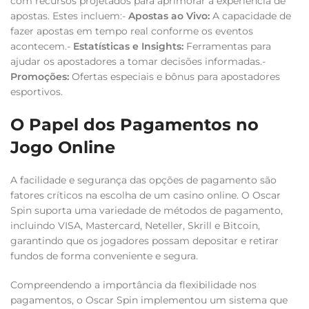
com recursos projetados para aprimorar a experiência de
apostas. Estes incluem:-
Apostas ao Vivo:
A capacidade de
fazer apostas em tempo real conforme os eventos
acontecem.-
Estatísticas e Insights:
Ferramentas para
ajudar os apostadores a tomar decisões informadas.-
Promoções:
Ofertas especiais e bônus para apostadores
esportivos.
O Papel dos Pagamentos no
Jogo Online
A facilidade e segurança das opções de pagamento são
fatores críticos na escolha de um casino online. O Oscar
Spin suporta uma variedade de métodos de pagamento,
incluindo VISA, Mastercard, Neteller, Skrill e Bitcoin,
garantindo que os jogadores possam depositar e retirar
fundos de forma conveniente e segura.
Compreendendo a importância da flexibilidade nos
pagamentos, o Oscar Spin implementou um sistema que