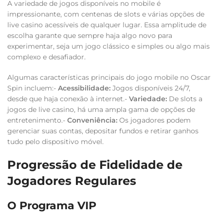
A variedade de jogos disponíveis no mobile é
impressionante, com centenas de slots e várias opções de
live casino acessíveis de qualquer lugar. Essa amplitude de
escolha garante que sempre haja algo novo para
experimentar, seja um jogo clássico e simples ou algo mais
complexo e desafiador.
Algumas características principais do jogo mobile no Oscar
Spin incluem:-
Acessibilidade:
Jogos disponíveis 24/7,
desde que haja conexão à internet.-
Variedade:
De slots a
jogos de live casino, há uma ampla gama de opções de
entretenimento.-
Conveniência:
Os jogadores podem
gerenciar suas contas, depositar fundos e retirar ganhos
tudo pelo dispositivo móvel.
Progressão de Fidelidade de
Jogadores Regulares
O Programa VIP