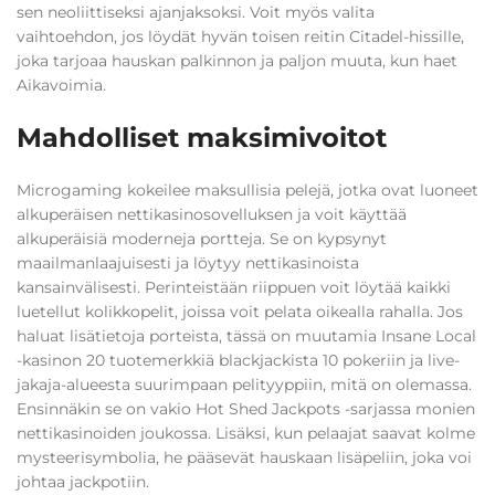
sen neoliittiseksi ajanjaksoksi. Voit myös valita
vaihtoehdon, jos löydät hyvän toisen reitin Citadel-hissille,
joka tarjoaa hauskan palkinnon ja paljon muuta, kun haet
Aikavoimia.
Mahdolliset maksimivoitot
Microgaming kokeilee maksullisia pelejä, jotka ovat luoneet
alkuperäisen nettikasinosovelluksen ja voit käyttää
alkuperäisiä moderneja portteja. Se on kypsynyt
maailmanlaajuisesti ja löytyy nettikasinoista
kansainvälisesti. Perinteistään riippuen voit löytää kaikki
luetellut kolikkopelit, joissa voit pelata oikealla rahalla. Jos
haluat lisätietoja porteista, tässä on muutamia Insane Local
-kasinon 20 tuotemerkkiä blackjackista 10 pokeriin ja live-
jakaja-alueesta suurimpaan pelityyppiin, mitä on olemassa.
Ensinnäkin se on vakio Hot Shed Jackpots -sarjassa monien
nettikasinoiden joukossa. Lisäksi, kun pelaajat saavat kolme
mysteerisymbolia, he pääsevät hauskaan lisäpeliin, joka voi
johtaa jackpotiin.