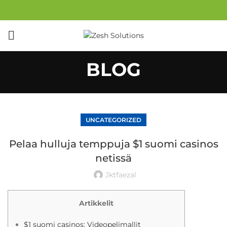
BLOG
UNCATEGORIZED
Pelaa hulluja temppuja $1 suomi casinos
netissä
Jktfaezal
Artikkelit
$1 suomi casinos: Videopelimallit