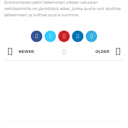
Ensimmäisen pelin tekeminen oikean valuutan
nettikasinolla on jännittävä askel, jonka avulla voit aloittaa
pelaamisen ja voittaa suuria summia.
NEWER
OLDER