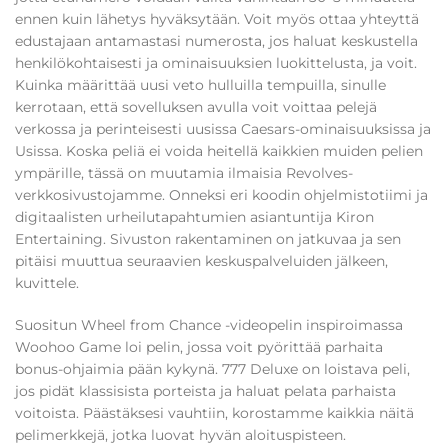
ennen kuin lähetys hyväksytään. Voit myös ottaa yhteyttä
edustajaan antamastasi numerosta, jos haluat keskustella
henkilökohtaisesti ja ominaisuuksien luokittelusta, ja voit.
Kuinka määrittää uusi veto hulluilla tempuilla, sinulle
kerrotaan, että sovelluksen avulla voit voittaa pelejä
verkossa ja perinteisesti uusissa Caesars-ominaisuuksissa ja
Usissa. Koska peliä ei voida heitellä kaikkien muiden pelien
ympärille, tässä on muutamia ilmaisia ​​Revolves-
verkkosivustojamme. Onneksi eri koodin ohjelmistotiimi ja
digitaalisten urheilutapahtumien asiantuntija Kiron
Entertaining. Sivuston rakentaminen on jatkuvaa ja sen
pitäisi muuttua seuraavien keskuspalveluiden jälkeen,
kuvittele.
Suositun Wheel from Chance -videopelin inspiroimassa
Woohoo Game loi pelin, jossa voit pyörittää parhaita
bonus-ohjaimia pään kykynä. 777 Deluxe on loistava peli,
jos pidät klassisista porteista ja haluat pelata parhaista
voitoista. Päästäksesi vauhtiin, korostamme kaikkia näitä
pelimerkkejä, jotka luovat hyvän aloituspisteen.