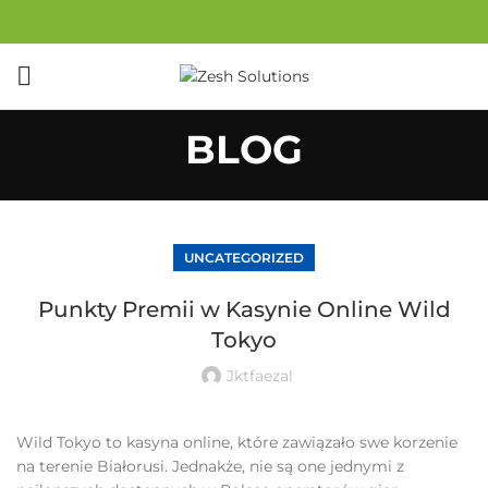
BLOG
UNCATEGORIZED
Punkty Premii w Kasynie Online Wild
Tokyo
Jktfaezal
Wild Tokyo to kasyna online, które zawiązało swe korzenie
na terenie Białorusi. Jednakże, nie są one jednymi z