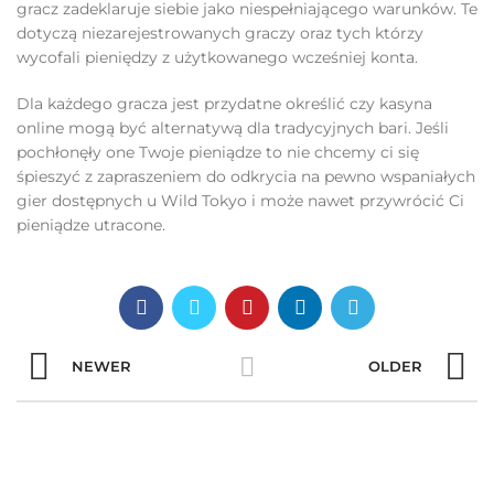
gracz zadeklaruje siebie jako niespełniającego warunków. Te
dotyczą niezarejestrowanych graczy oraz tych którzy
wycofali pieniędzy z użytkowanego wcześniej konta.
Dla każdego gracza jest przydatne określić czy kasyna
online mogą być alternatywą dla tradycyjnych bari. Jeśli
pochłonęły one Twoje pieniądze to nie chcemy ci się
śpieszyć z zapraszeniem do odkrycia na pewno wspaniałych
gier dostępnych u Wild Tokyo i może nawet przywrócić Ci
pieniądze utracone.
NEWER
OLDER