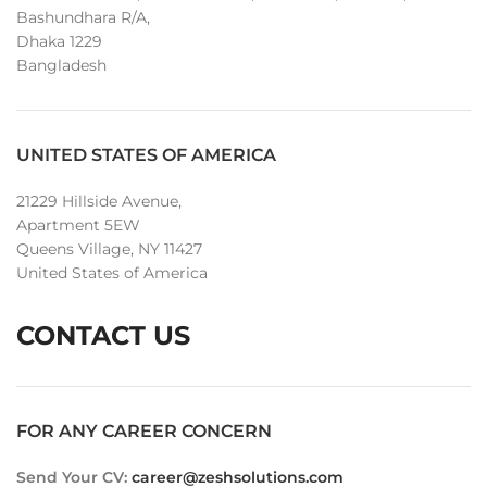
Bashundhara R/A,
Dhaka 1229
Bangladesh
UNITED STATES OF AMERICA
21229 Hillside Avenue,
Apartment 5EW
Queens Village, NY 11427
United States of America
CONTACT US
FOR ANY CAREER CONCERN
Send Your CV:
career@zeshsolutions.com