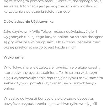
się ze stroną za pomocą menu "Kontakt", dostępnego na jej
serwerze. Informacja jest jedyną znacznikiem możliwości
korzystania z połączenia telefonicznego.
Doświadczenie Użytkownika
Jako użytkownik Wild Tokyo, możesz doświadczyć gier i
wygodnych funkcji tego kasyna online. Na stronie dostępne
są gry wraz ze swoimi opisami. Dzięki temu będziesz mieć
okazję przekonać się co to jest każda z nich.
Wykonanie
Wild Tokyo ma wiele zalet, ale również nie brakuje kwestii,
które powinny być uaktualnione. To, że strona w dalszym
ciągu wypracowuje sobie reputację na rynku mówi sama za
siebie o tym co potrafi i czym różni się od innych kasyn
online.
Wracając do kwestii bonusu dla pierwszego depozytu,
powyższe przypuszczenia są prawdziwe tylko wtedy jeśli