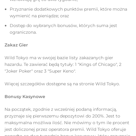
Przyznanie dodatkowych punktów premii, które można
wymienić na pieniądze; oraz
Dostęp do wybranych bonusów, których suma jest
ograniczona.
Zakaz Gier
Wild Tokyo ma w swojej bazie listy zakazanych gier
hazardu. Te zawierać będą tytuły: 1 "Kings of Chicago", 2
"Joker Poker" oraz 3 "Super Keno".
Więcej szczegółów dostępne są na stronie Wild Tokyo.
Bonusy Kasynowe
Na początek, zgodnie z wcześniej podaną informacją,
przyznaje się pierwszemu depozytowi do 200%. Jest to
maksymalna możliwa ilość. Nie mówimy o tym ile procent
jest doliczonej przez operatora premii. Wild Tokyo oferuje