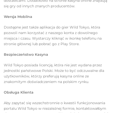
dostawcami. Dodatkowo na stronie kasyna online znajdują
się gry od innych znanych producentów.
Wersja Mobilna
Dostępne jest także aplikacja do gier Wild Tokyo, która
pozwoli nam korzystać z naszego konta z dowolnego
miejsca i czasu. Wystarczy kliknąć w ikonkę telefonu na
stronie głównej lub pobrać go z Play Store.
Bezpieczeństwo Kasyna
Wild Tokyo posiada licencję, która nie jest wydana przez
jednostki państwowe Polski. Może to być odczuwalne dla
użytkowników, którzy preferują kasyna online ze
znakomitym doświadczeniem na polskim rynku.
Obsługa Klienta
Aby zapytać się wszechstronnie o kwestii funkcjonowania
portalu Wild Tokyo w niezależnej formie, kontaktowałbym