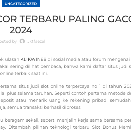
UNCATEGORIZED
ACOR TERBARU PALING GA
2024
osted by
Jktfaezal
cek ulasan
KLIKWIN88
di sosial media atau forum mengenai s
al sering dilihat pembaca, bahwa kami daftar situs judi s
line terbaik saat ini.
ama situs judi slot online terpercaya no 1 di tahun 20
lai plus selama taruhan. Seperti contoh pertama metode de
deposit atau menarik uang ke rekening pribadi semudah
a, semua transaksi berhasil diproses.
itu beragam sekali, seperti menjalin kerja sama bersama p
ay. Ditambah pilihan teknologi terbaru Slot Bonus Mem