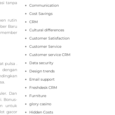
asi tanpa
Communication
Cost Savings
en rutin
CRM
mber Baru
Cultural differences
an member
Customer Satisfaction
Customer Service
Customer service CRM
Data security
t pulsa .
g dengan
Design trends
andingkan
Email support
sa.
Freshdesk CRM
ler. Dan
Furniture
i. Bonus-
glory casino
an untuk
lot gacor
Hidden Costs