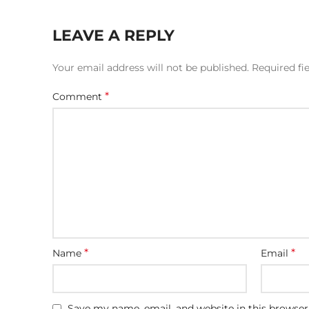
LEAVE A REPLY
Your email address will not be published.
Required fi
*
Comment
*
*
Name
Email
Save my name, email, and website in this browser