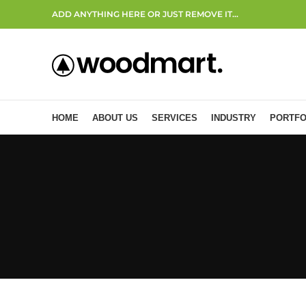
ADD ANYTHING HERE OR JUST REMOVE IT…
HOME
ABOUT US
SERVICES
INDUSTRY
PORTFO