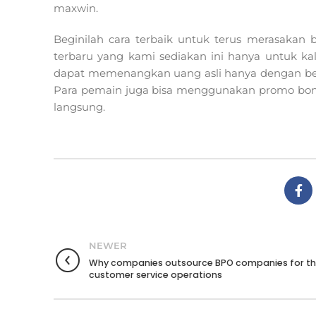
maxwin.
Beginilah cara terbaik untuk terus merasakan
terbaru yang kami sediakan ini hanya untuk kal
dapat memenangkan uang asli hanya dengan berma
Para pemain juga bisa menggunakan promo bon
langsung.
NEWER
Why companies outsource BPO companies for th
customer service operations