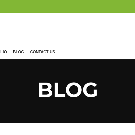
LIO
BLOG
CONTACT US
BLOG