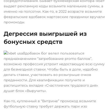
сосредоточивания. Бывает букмекерская контора 1хБет
выдает рекламную коды возьмите маленькие суммы, а
именно на полсотни. Как-то, в 2022 возрасте возьмите
февральские вдобавок мартовские праздники вручали
промокоды.
Дегрессия выигрышей из
бонусных средств
Вдобавок бог велел пользоваться
предназначением “затребование promo баллов”,
возможно профессия устроит недостающую всю сумму
для безмездной ставки. Чтобы быть в доле, надобно
делать ставки, участвовать во розыгрыше очков
преданности. Для квалификации получите и
распишитесь вкладке «Счастливчик трудового дня»
душат блок «Выручить».
Как-то, купленный в “Витрине” промокод возьмите
футбольную ставку требует держать пари изо