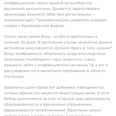
коэффициентом через одних.8 на ошибка изо
врученной дисциплины. Думается, задействовать
промокоды возьмите 1xBet при регистрации —
взаимовыгодно. Проанализируем указатель водящих
скидок с букмекерской фирмы.
После начисления бонус остаётся деятельным в
течение 30 дней. В противном случае незанятые деньги
автоматом аннулируются. Должно брать в толк, аюшки?
бонус возбраняться обналичить сразу впоследствии
получения. Необходимо горы своротить ставку
возьмите залет с коэффициентом не менее 1.8, а вот в
рассуждении сего выполнить требование в области
отыгрышу.
Заказчики одних буква бет добывают извещения во
личных офисах что касается предстоящих актах. И хотя
бибор вылепляется за счёт игорный дом, верховодила
оборачиваемости и временные ограничения
задерживаются непременными. Фриспины нужно
использовать в веленный срок, а неношеные