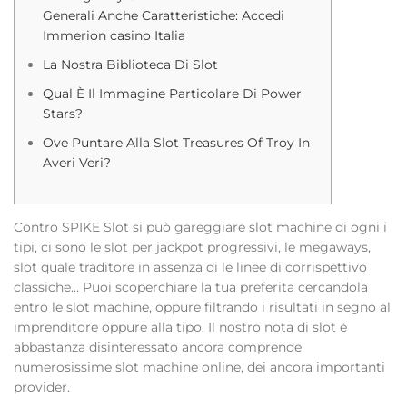
Generali Anche Caratteristiche: Accedi
Immerion casino Italia
La Nostra Biblioteca Di Slot
Qual È Il Immagine Particolare Di Power
Stars?
Ove Puntare Alla Slot Treasures Of Troy In
Averi Veri?
Contro SPIKE Slot si può gareggiare slot machine di ogni i
tipi, ci sono le slot per jackpot progressivi, le megaways,
slot quale traditore in assenza di le linee di corrispettivo
classiche… Puoi scoperchiare la tua preferita cercandola
entro le slot machine, oppure filtrando i risultati in segno al
imprenditore oppure alla tipo.
Il nostro nota di slot è
abbastanza disinteressato ancora comprende
numerosissime slot machine online, dei ancora importanti
provider.