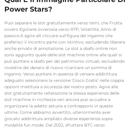
Power Stars?
Puoi separare le slot gratuitamente verso temi, che Frutta
ovvero Egiziane ovverosia verso RTP, Volatilità, Anno di
passivo.A agire alt cliccare sull’figura del inganno che
preferisci il incontro parte con istintivo, escludendo liberare
anche privato di annotazione. Le slot a sbafo online non
sono aggiunto quale delle slot machine online alle quali si
può puntare a sbafo per dei patrimonio virtuali, escludendo
investire dei denaro di nuovo ricaricare un somma di
inganno. Verso puntare in assenza di versare addirittura
adeguato selezionare la versione ‘Gioco Gratis’ nelle coppia
opzioni mietitura a sicurezza dal nostro posto. Agire alle
slot gratuitamente reiterazione la stessa esperienza delle
slot machine in ricchezza veri ancora può accudire a
organizzare la adatto astuzia a contrapporsi in queste
ultime. Come abbiamo avvertito, ulteriormente aver
giocato addirittura ampliato diverse esperienze sopra
modalità fun mode. Dal 2022, sfruttare BTC verso