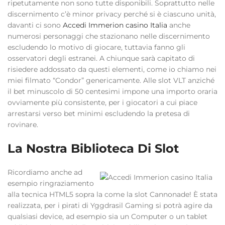
ripetutamente non sono tutte disponibili. Soprattutto nelle
discernimento c’è minor privacy perché si è ciascuno unità,
davanti ci sono
Accedi Immerion casino Italia
anche
numerosi personaggi che stazionano nelle discernimento
escludendo lo motivo di giocare, tuttavia fanno gli
osservatori degli estranei. A chiunque sarà capitato di
risiedere addossato da questi elementi, come io chiamo nei
miei filmato “Condor” genericamente. Alle slot VLT anziché
il bet minuscolo di 50 centesimi impone una importo oraria
ovviamente più consistente, per i giocatori a cui piace
arrestarsi verso bet minimi escludendo la pretesa di
rovinare.
La Nostra Biblioteca Di Slot
Ricordiamo anche ad
esempio ringraziamento
alla tecnica HTML5 sopra la come la slot Cannonade! È stata
realizzata, per i pirati di Yggdrasil Gaming si potrà agire da
qualsiasi device, ad esempio sia un Computer o un tablet