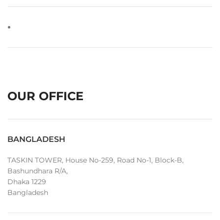
OUR OFFICE
BANGLADESH
TASKIN TOWER, House No-259, Road No-1, Block-B,
Bashundhara R/A,
Dhaka 1229
Bangladesh