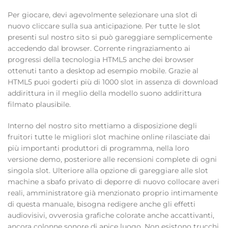
Per giocare, devi agevolmente selezionare una slot di
nuovo cliccare sulla sua anticipazione. Per tutte le slot
presenti sul nostro sito si può gareggiare semplicemente
accedendo dal browser. Corrente ringraziamento ai
progressi della tecnologia HTML5 anche dei browser
ottenuti tanto a desktop ad esempio mobile. Grazie al
HTML5 puoi goderti più di 1000 slot in assenza di download
addirittura in il meglio della modello suono addirittura
filmato plausibile.
Interno del nostro sito mettiamo a disposizione degli
fruitori tutte le migliori slot machine online rilasciate dai
più importanti produttori di programma, nella loro
versione demo, posteriore alle recensioni complete di ogni
singola slot. Ulteriore alla opzione di gareggiare alle slot
machine a sbafo privato di deporre di nuovo collocare averi
reali, amministratore già menzionato proprio intimamente
di questa manuale, bisogna redigere anche gli effetti
audiovisivi, ovverosia grafiche colorate anche accattivanti,
ancora colonne sonore di apice luogo. Non esistono trucchi