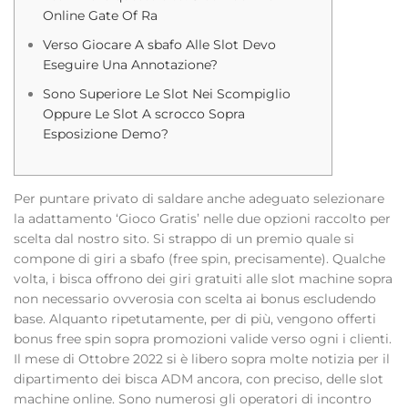
Online Gate Of Ra
Verso Giocare A sbafo Alle Slot Devo
Eseguire Una Annotazione?
Sono Superiore Le Slot Nei Scompiglio
Oppure Le Slot A scrocco Sopra
Esposizione Demo?
Per puntare privato di saldare anche adeguato selezionare
la adattamento ‘Gioco Gratis’ nelle due opzioni raccolto per
scelta dal nostro sito. Si strappo di un premio quale si
compone di giri a sbafo (free spin, precisamente). Qualche
volta, i bisca offrono dei giri gratuiti alle slot machine sopra
non necessario ovverosia con scelta ai bonus escludendo
base. Alquanto ripetutamente, per di più, vengono offerti
bonus free spin sopra promozioni valide verso ogni i clienti.
Il mese di Ottobre 2022 si è libero sopra molte notizia per il
dipartimento dei bisca ADM ancora, con preciso, delle slot
machine online. Sono numerosi gli operatori di incontro