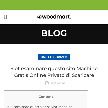
BLOG
UNCATEGORIZED
Slot esaminare questo sito Machine
Gratis Online Privato di Scaricare
Jktfaezal
Content
Esaminare questo sito: Slot Machine