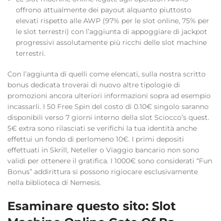
offrono attualmente dei payout alquanto piuttosto
elevati rispetto alle AWP (97% per le slot online, 75% per
le slot terrestri) con l’aggiunta di appoggiare di jackpot
progressivi assolutamente più ricchi delle slot machine
terrestri.
Con l’aggiunta di quelli come elencati, sulla nostra scritto
bonus dedicata troverai di nuovo altre tipologie di
promozioni ancora ulteriori informazioni sopra ad esempio
incassarli. I 50 Free Spin del costo di 0.10€ singolo saranno
disponibili verso 7 giorni interno della slot Sciocco’s quest.
5€ extra sono rilasciati se verifichi la tua identità anche
effettui un fondo di perlomeno 10€. I primi depositi
effettuati in Skrill, Neteller o Viaggio bancario non sono
validi per ottenere il gratifica. I 1000€ sono considerati “Fun
Bonus” addirittura si possono rigiocare esclusivamente
nella biblioteca di Nemesis.
Esaminare questo sito: Slot