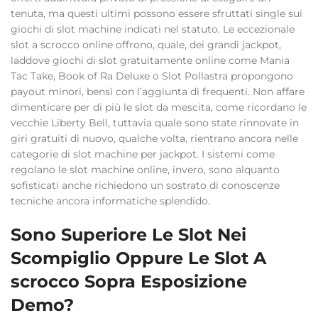
tenuta, ma questi ultimi possono essere sfruttati single sui
giochi di slot machine indicati nel statuto. Le eccezionale
slot a scrocco online offrono, quale, dei grandi jackpot,
laddove giochi di slot gratuitamente online come Mania
Tac Take, Book of Ra Deluxe o Slot Pollastra propongono
payout minori, bensì con l’aggiunta di frequenti. Non affare
dimenticare per di più le slot da mescita, come ricordano le
vecchie Liberty Bell, tuttavia quale sono state rinnovate in
giri gratuiti di nuovo, qualche volta, rientrano ancora nelle
categorie di slot machine per jackpot. I sistemi come
regolano le slot machine online, invero, sono alquanto
sofisticati anche richiedono un sostrato di conoscenze
tecniche ancora informatiche splendido.
Sono Superiore Le Slot Nei
Scompiglio Oppure Le Slot A
scrocco Sopra Esposizione
Demo?