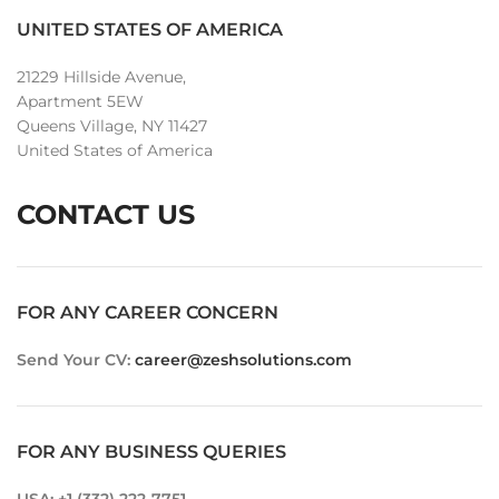
UNITED STATES OF AMERICA
21229 Hillside Avenue,
Apartment 5EW
Queens Village, NY 11427
United States of America
CONTACT US
FOR ANY CAREER CONCERN
Send Your CV:
career@zeshsolutions.com
FOR ANY BUSINESS QUERIES