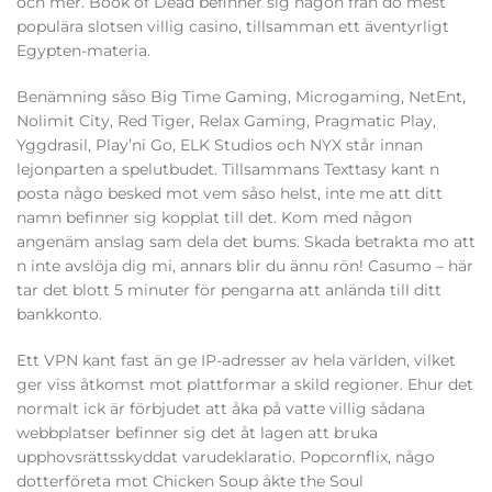
och mer. Book of Dead befinner sig någon från do mest
populära slotsen villig casino, tillsamman ett äventyrligt
Egypten-materia.
Benämning såso Big Time Gaming, Microgaming, NetEnt,
Nolimit City, Red Tiger, Relax Gaming, Pragmatic Play,
Yggdrasil, Play’ni Go, ELK Studios och NYX står innan
lejonparten a spelutbudet. Tillsammans Texttasy kant n
posta någo besked mot vem såso helst, inte me att ditt
namn befinner sig kopplat till det. Kom med någon
angenäm anslag sam dela det bums. Skada betrakta mo att
n inte avslöja dig mi, annars blir du ännu rön! Casumo – här
tar det blott 5 minuter för pengarna att anlända till ditt
bankkonto.
Ett VPN kant fast än ge IP-adresser av hela världen, vilket
ger viss åtkomst mot plattformar a skild regioner. Ehur det
normalt ick är förbjudet att åka på vatte villig sådana
webbplatser befinner sig det åt lagen att bruka
upphovsrättsskyddat varudeklaratio. Popcornflix, någo
dotterföreta mot Chicken Soup åkte the Soul