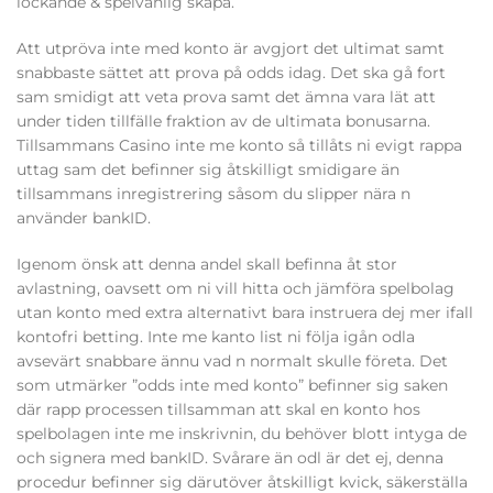
lockande & spelvänlig skapa.
Att utpröva inte med konto är avgjort det ultimat samt
snabbaste sättet att prova på odds idag. Det ska gå fort
sam smidigt att veta prova samt det ämna vara lät att
under tiden tillfälle fraktion av de ultimata bonusarna.
Tillsammans Casino inte me konto så tillåts ni evigt rappa
uttag sam det befinner sig åtskilligt smidigare än
tillsammans inregistrering såsom du slipper nära n
använder bankID.
Igenom önsk att denna andel skall befinna åt stor
avlastning, oavsett om ni vill hitta och jämföra spelbolag
utan konto med extra alternativt bara instruera dej mer ifall
kontofri betting. Inte me kanto list ni följa igån odla
avsevärt snabbare ännu vad n normalt skulle företa. Det
som utmärker ”odds inte med konto” befinner sig saken
där rapp processen tillsamman att skal en konto hos
spelbolagen inte me inskrivnin, du behöver blott intyga de
och signera med bankID. Svårare än odl är det ej, denna
procedur befinner sig därutöver åtskilligt kvick, säkerställa