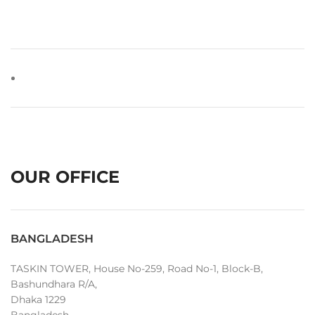
OUR OFFICE
BANGLADESH
TASKIN TOWER, House No-259, Road No-1, Block-B,
Bashundhara R/A,
Dhaka 1229