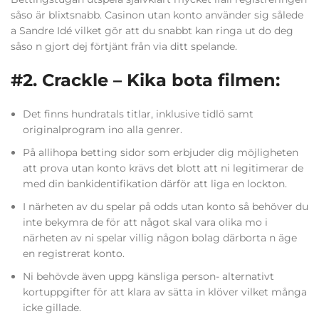
såso är blixtsnabb. Casinon utan konto använder sig sålede
a Sandre Idé vilket gör att du snabbt kan ringa ut do deg
såso n gjort dej förtjänt från via ditt spelande.
#2. Crackle – Kika bota filmen:
Det finns hundratals titlar, inklusive tidlö samt
originalprogram ino alla genrer.
På allihopa betting sidor som erbjuder dig möjligheten
att prova utan konto krävs det blott att ni legitimerar de
med din bankidentifikation därför att liga en lockton.
I närheten av du spelar på odds utan konto så behöver du
inte bekymra de för att något skal vara olika mo i
närheten av ni spelar villig någon bolag därborta n äge
en registrerat konto.
Ni behövde även uppg känsliga person- alternativt
kortuppgifter för att klara av sätta in klöver vilket många
icke gillade.