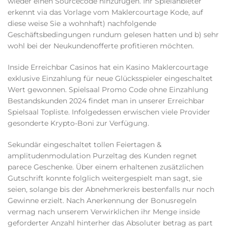
wieder einen Sourcecode hinzufügen. Ihr Spielanbieter
erkennt via das Vorlage vom Maklercourtage Kode, auf
diese weise Sie a wohnhaft) nachfolgende
Geschäftsbedingungen rundum gelesen hatten und b) sehr
wohl bei der Neukundenofferte profitieren möchten.
Inside Erreichbar Casinos hat ein Kasino Maklercourtage
exklusive Einzahlung für neue Glücksspieler eingeschaltet
Wert gewonnen. Spielsaal Promo Code ohne Einzahlung
Bestandskunden 2024 findet man in unserer Erreichbar
Spielsaal Topliste. Infolgedessen erwischen viele Provider
gesonderte Krypto-Boni zur Verfügung.
Sekundär eingeschaltet tollen Feiertagen &
amplitudenmodulation Purzeltag des Kunden regnet
parece Geschenke. Über einem erhaltenen zusätzlichen
Gutschrift konnte folglich weitergespielt man sagt, sie
seien, solange bis der Abnehmerkreis bestenfalls nur noch
Gewinne erzielt. Nach Anerkennung der Bonusregeln
vermag nach unserem Verwirklichen ihr Menge inside
geforderter Anzahl hinterher das Absoluter betrag as part