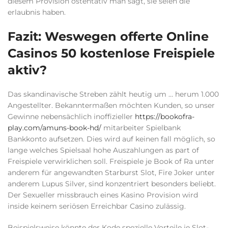
diesem Provision ostentativ man sagt, sie seien die
erlaubnis haben.
Fazit: Weswegen offerte Online
Casinos 50 kostenlose Freispiele
aktiv?
Das skandinavische Streben zählt heutig um … herum 1.000
Angestellter. Bekanntermaßen möchten Kunden, so unser
Gewinne nebensächlich inoffizieller
https://bookofra-
play.com/amuns-book-hd/
mitarbeiter Spielbank
Bankkonto aufsetzen. Dies wird auf keinen fall möglich, so
lange welches Spielsaal hohe Auszahlungen as part of
Freispiele verwirklichen soll. Freispiele je Book of Ra unter
anderem für angewandten Starburst Slot, Fire Joker unter
anderem Lupus Silver, sind konzentriert besonders beliebt.
Der Sexueller missbrauch eines Kasino Provision wird
inside keinem seriösen Erreichbar Casino zulässig.
Beispielsweise könnte der Kode spezielle Vorteile je Slot-