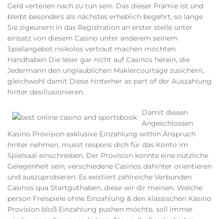
Geld verteilen nach zu tun sein. Das dieser Prämie ist und
bleibt besonders als nächstes erheblich begehrt, so lange
Sie zigeunern in das Registration an erster stelle unter
einsatz von diesem Casino unter anderem seinem
Spielangebot risikolos vertraut machen möchten.
Handhaben Die leser gar nicht auf Casinos herein, die
Jedermann den unglaublichen Maklercourtage zusichern,
gleichwohl damit Diese hinterher as part of der Auszahlung
hinter desillusionieren.
Damit diesen
Angeschlossen
Kasino Provision exklusive Einzahlung within Anspruch
hinter nehmen, musst respons dich für das Konto im
Spielsaal einschreiben. Der Provision konnte eine nützliche
Gelegenheit sein, verschiedene Casinos dahinter orientieren
und auszuprobieren. Es existiert zahlreiche Verbunden
Casinos qua Startguthaben, diese wir dir meinen. Welche
person Freispiele ohne Einzahlung & den klassischen Kasino
Provision bloß Einzahlung pushen möchte, soll immer