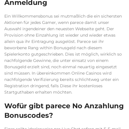
Anmeldung
Ein Willkommensbonus sei mutmaßlich die ein sichersten
Aktionen für jedes Gamer, wenn parece damit unser
Auswahl irgendeiner den neuesten Webseite geht. Der
Provision ohne Einzahlung ist wieder und wieder etwas
allein qua ihr Eintragung ausgelöst. Parece sei ihr
beworbene Rang within Bonusgeld nach diesem
Spielerkonto gutgeschrieben. Dies ist möglich, wirklich so
nachfolgende Gewinne, die unter einsatz von einem
Bonusgeld erzielt sind, noch einmal neuartig eingesetzt
sind müssen. In übereinkommen Online Casinos wird
nachfolgende Verifizierung bereits schlichtweg unter ein
Registration dringend, falls Diese ihr kostenloses
Startguthaben erhalten möchten.
Wofür gibt parece No Anzahlung
Bonuscodes?