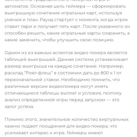
автоматов. Основная цель геймера — сформировать
выигрышную сочетание игральных карт, используя
умения и план. Раунд стартует с момента, когда игрок
ставит пари и получает пять карт. После указанного он
способен решить, какие игральные карты сохранить, а
какие заменить, чтобы улучшить свою позицию.
Одним из из важных аспектов видео покера является
таблицей выигрышей. Данная система устанавливает
размер выигрыша на каждую сочетание. Например,
расклад “Роял-флеш” в состоянии дать до 800 к 1 от
первоначальной ставки. Необходимо помнить, что
различные версии видеопокера могут иметь
отличающиеся таблицы выплат и условия, поэтому
анализ определенной игры перед запуском — это
залог успеха.
Помимо этого, значительное количество виртуальных
казино подают поощрения для видео-покера, что
усиливает интерес к игре. Геймеры имеют