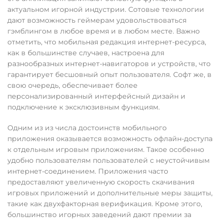
актуальном игорной индустрии. Сотовые технологии
дают возможность геймерам удовольствоваться
гэмблингом в любое время и в любом месте. Важно
отметить, что мобильная редакция интернет-ресурса,
как в большинстве случаев, настроена для
разнообразных интернет-навигаторов и устройств, что
гарантирует бесшовный опыт пользователя. Софт же, в
свою очередь, обеспечивает более
персонализированный интерфейсный дизайн и
подключение к эксклюзивным функциям.
Одним из из числа достоинств мобильного
приложения оказывается возможность офлайн-доступа
к отдельным игровым приложениям. Такое особенно
удобно пользователям пользователей с неустойчивым
интернет-соединением. Приложения часто
предоставляют увеличенную скорость скачивания
игровых приложений и дополнительные меры защиты,
такие как двухфакторная верификация. Кроме этого,
большинство игорных заведений дают премии за