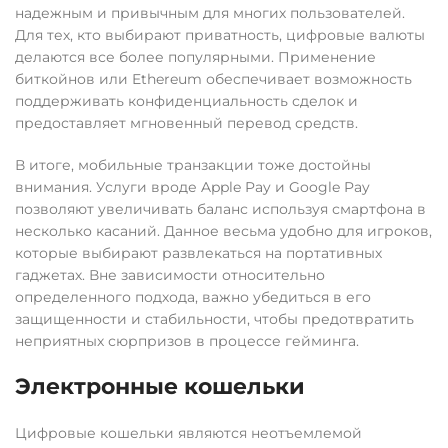
надежным и привычным для многих пользователей.
Для тех, кто выбирают приватность, цифровые валюты
делаются все более популярными. Применение
биткойнов или Ethereum обеспечивает возможность
поддерживать конфиденциальность сделок и
предоставляет мгновенный перевод средств.
В итоге, мобильные транзакции тоже достойны
внимания. Услуги вроде Apple Pay и Google Pay
позволяют увеличивать баланс используя смартфона в
несколько касаний. Данное весьма удобно для игроков,
которые выбирают развлекаться на портативных
гаджетах. Вне зависимости относительно
определенного подхода, важно убедиться в его
защищенности и стабильности, чтобы предотвратить
неприятных сюрпризов в процессе гейминга.
Электронные кошельки
Цифровые кошельки являются неотъемлемой