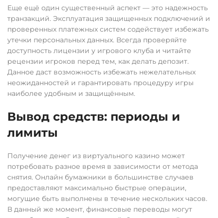
Еще ещё один существенный аспект — это надежность
транзакций. Эксплуатация защищенных подключений и
проверенных платежных систем содействует избежать
утечки персональных данных. Всегда проверяйте
доступность лицензии у игрового клуба и читайте
рецензии игроков перед тем, как делать депозит.
Данное даст возможность избежать нежелательных
неожиданностей и гарантировать процедуру игры
наиболее удобным и защищённым.
Вывод средств: периоды и
лимиты
Получение денег из виртуального казино может
потребовать разное время в зависимости от метода
снятия. Онлайн бумажники в большинстве случаев
предоставляют максимально быстрые операции,
могущие быть выполнены в течение нескольких часов.
В данный же момент, финансовые переводы могут