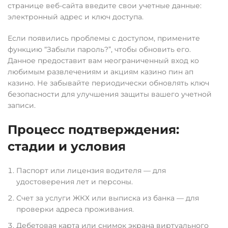
странице веб-сайта введите свои учетные данные:
электронный адрес и ключ доступа.
Если появились проблемы с доступом, примените
функцию “Забыли пароль?”, чтобы обновить его.
Данное предоставит вам неограниченный вход ко
любимым развлечениям и акциям казино пин ап
казино. Не забывайте периодически обновлять ключ
безопасности для улучшения защиты вашего учетной
записи.
Процесс подтверждения:
стадии и условия
Паспорт или лицензия водителя — для
удостоверения лет и персоны.
Счет за услуги ЖКХ или выписка из банка — для
проверки адреса проживания.
Дебетовая карта или снимок экрана виртуального