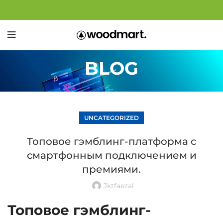
BLOG
UNCATEGORIZED
Топовое гэмблинг-платформа с
смартфонным подключением и
премиями.
Jktfaezal
Топовое гэмблинг-