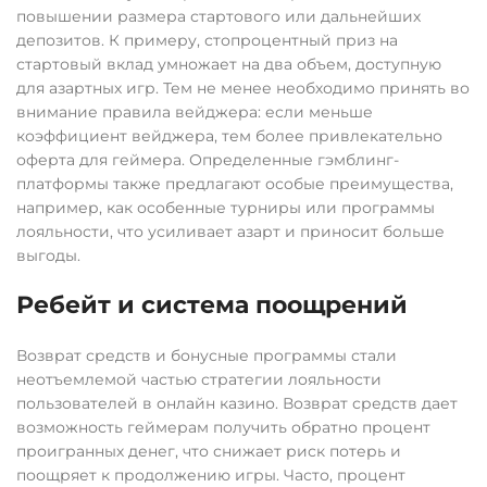
повышении размера стартового или дальнейших
депозитов. К примеру, стопроцентный приз на
стартовый вклад умножает на два объем, доступную
для азартных игр. Тем не менее необходимо принять во
внимание правила вейджера: если меньше
коэффициент вейджера, тем более привлекательно
оферта для геймера. Определенные гэмблинг-
платформы также предлагают особые преимущества,
например, как особенные турниры или программы
лояльности, что усиливает азарт и приносит больше
выгоды.
Ребейт и система поощрений
Возврат средств и бонусные программы стали
неотъемлемой частью стратегии лояльности
пользователей в онлайн казино. Возврат средств дает
возможность геймерам получить обратно процент
проигранных денег, что снижает риск потерь и
поощряет к продолжению игры. Часто, процент