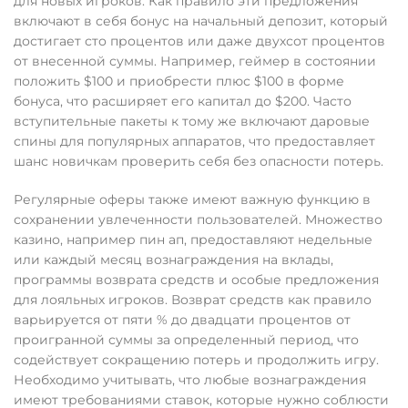
для новых игроков. Как правило эти предложения
включают в себя бонус на начальный депозит, который
достигает сто процентов или даже двухсот процентов
от внесенной суммы. Например, геймер в состоянии
положить $100 и приобрести плюс $100 в форме
бонуса, что расширяет его капитал до $200. Часто
вступительные пакеты к тому же включают даровые
спины для популярных аппаратов, что предоставляет
шанс новичкам проверить себя без опасности потерь.
Регулярные оферы также имеют важную функцию в
сохранении увлеченности пользователей. Множество
казино, например пин ап, предоставляют недельные
или каждый месяц вознаграждения на вклады,
программы возврата средств и особые предложения
для лояльных игроков. Возврат средств как правило
варьируется от пяти % до двадцати процентов от
проигранной суммы за определенный период, что
содействует сокращению потерь и продолжить игру.
Необходимо учитывать, что любые вознаграждения
имеют требованиями ставок, которые нужно соблюсти