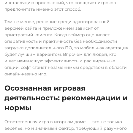
инсталляцию приложений, что поощряет игроков
предпочитать именно этот способ.
Тем не менее, решение среди адаптированной
версией сайта и приложением зависит от
пристрастий клиента. Когда геймер оценивает
оперативность и практичность без необходимости
загрузки дополнительного ПО, то мобильная адаптация
будет лучшим вариантом. Впрочем для людей, кто
ищет наивысшую эффективность и расширенные
опции, софт станет незаменимым средством в области
онлайн-казино игр.
Осознанная игровая
деятельность: рекомендации и
нормы
Ответственная игра в игорном доме — это не только
веселье, но и значимый фактор, требующий разумного