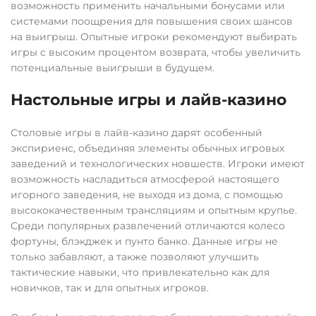
возможность применить начальными бонусами или
системами поощрения для повышения своих шансов
на выигрыш. Опытные игроки рекомендуют выбирать
игры с высоким процентом возврата, чтобы увеличить
потенциальные выигрыши в будущем.
Настольные игры и лайв-казино
Столовые игры в лайв-казино дарят особенный
экспириенс, объединяя элементы обычных игровых
заведений и технологических новшеств. Игроки имеют
возможность насладиться атмосферой настоящего
игорного заведения, не выходя из дома, с помощью
высококачественным трансляциям и опытным крупье.
Среди популярных развлечений отличаются колесо
фортуны, блэкджек и пунто банко. Данные игры не
только забавляют, а также позволяют улучшить
тактические навыки, что привлекательно как для
новичков, так и для опытных игроков.