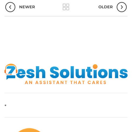
NEWER
OLDER