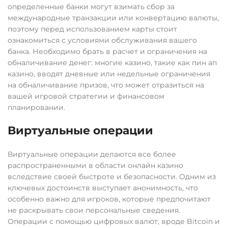
определенные банки могут взимать сбор за
международные транзакции или конвертацию валюты,
поэтому перед использованием карты стоит
ознакомиться с условиями обслуживания вашего
банка. Необходимо брать в расчет и ограничения на
обналичивание денег: многие казино, такие как пин ап
казино, вводят дневные или недельные ограничения
на обналичивание призов, что может отразиться на
вашей игровой стратегии и финансовом
планировании.
Виртуальные операции
Виртуальные операции делаются все более
распространенными в области онлайн казино
вследствие своей быстроте и безопасности. Одним из
ключевых достоинств выступает анонимность, что
особенно важно для игроков, которые предпочитают
не раскрывать свои персональные сведения.
Операции с помощью цифровых валют, вроде Bitcoin и