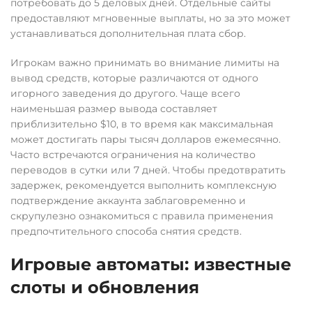
потребовать до 5 деловых дней. Отдельные сайты
предоставляют мгновенные выплаты, но за это может
устанавливаться дополнительная плата сбор.
Игрокам важно принимать во внимание лимиты на
вывод средств, которые различаются от одного
игорного заведения до другого. Чаще всего
наименьшая размер вывода составляет
приблизительно $10, в то время как максимальная
может достигать пары тысяч долларов ежемесячно.
Часто встречаются ограничения на количество
переводов в сутки или 7 дней. Чтобы предотвратить
задержек, рекомендуется выполнить комплексную
подтверждение аккаунта заблаговременно и
скрупулезно ознакомиться с правила применения
предпочтительного способа снятия средств.
Игровые автоматы: известные
слоты и обновления