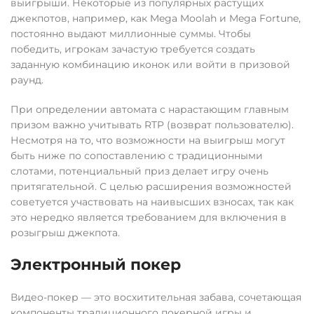
выигрыши. Некоторые из популярных растущих
джекпотов, например, как Mega Moolah и Mega Fortune,
постоянно выдают миллионные суммы. Чтобы
победить, игрокам зачастую требуется создать
заданную комбинацию иконок или войти в призовой
раунд.
При определении автомата с нарастающим главным
призом важно учитывать RTP (возврат пользователю).
Несмотря на то, что возможности на выигрыш могут
быть ниже по сопоставлению с традиционными
слотами, потенциальный приз делает игру очень
притягательной. С целью расширения возможностей
советуется участвовать на наивысших взносах, так как
это нередко является требованием для включения в
розыгрыш джекпота.
Электронный покер
Видео-покер — это восхитительная забава, сочетающая
компоненты традиционного покерной игры и