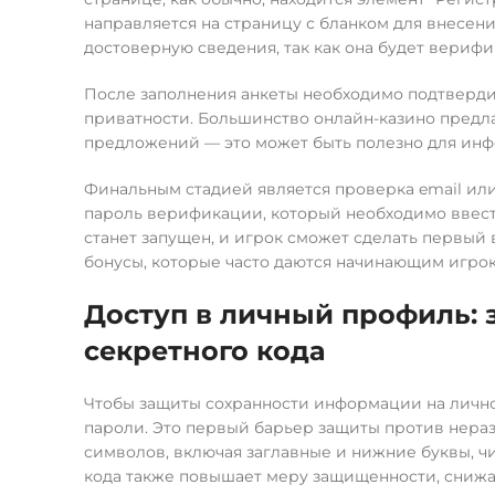
направляется на страницу с бланком для внесе
достоверную сведения, так как она будет вериф
После заполнения анкеты необходимо подтверди
приватности. Большинство онлайн-казино предл
предложений — это может быть полезно для инф
Финальным стадией является проверка email или
пароль верификации, который необходимо ввести
станет запущен, и игрок сможет сделать первый 
бонусы, которые часто даются начинающим игро
Доступ в личный профиль:
секретного кода
Чтобы защиты сохранности информации на лично
пароли. Это первый барьер защиты против нера
символов, включая заглавные и нижние буквы, ч
кода также повышает меру защищенности, снижа