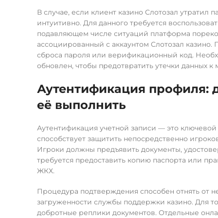
В случае, если клиент казино Cлотозал утратил 
интуитивно. Для данного требуется воспользоват
подавляющем числе ситуаций платформа пореко
ассоциированный с аккаунтом Cлотозал казино. 
сброса пароля или верификационный код. Необхо
обновлен, чтобы предотвратить утечки данных к
Аутентификация профиля: д
её выполнить
Аутентификация учетной записи — это ключевой 
способствует защитить непосредственно игроков
Игроки должны предъявить документы, удостове
требуется предоставить копию паспорта или пра
ЖКХ.
Процедура подтверждения способен отнять от не
загруженности службы поддержки казино. Для то
добротные реплики документов. Отдельные онл