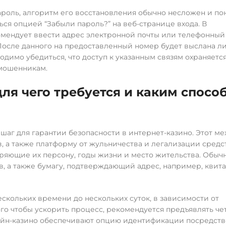
пароль, алгоритм его восстановления обычно несложен и по
ься опцией “Забыли пароль?” на веб-странице входа. В
мендует ввести адрес электронной почты или телефонный
После данного на предоставленный номер будет выслана ли
димо убедиться, что доступ к указанным связям охраняется
 мошенникам.
ля чего требуется и каким спосо
шаг для гарантии безопасности в интернет-казино. Этот м
, а также платформу от жульничества и легализации средст
ряющие их персону, годы жизни и место жительства. Обыч
в, а также бумагу, подтверждающий адрес, например, квит
скольких времени до нескольких суток, в зависимости от
го чтобы ускорить процесс, рекомендуется предъявлять че
айн-казино обеспечивают опцию идентификации посредст