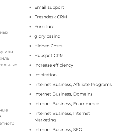
Email support
Freshdesk CRM
Furniture
ьных
glory casino
Hidden Costs
ку или
Hubspot CRM
филь
ительные
Increase efficiency
Inspiration
Internet Business, Affiliate Programs
Internet Business, Domains
Internet Business, Ecommerce
дные
Internet Business, Internet
8
Marketing
етного
Internet Business, SEO