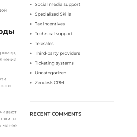
о
Social media support
дой
Specialized Skills
Tax incentives
тоды
Technical support
Telesales
пример,
Third-party providers
олнения
Ticketing systems
Uncategorized
Эти
Zendesk CRM
мости
ечивают
RECENT COMMENTS
тежи за
е менее