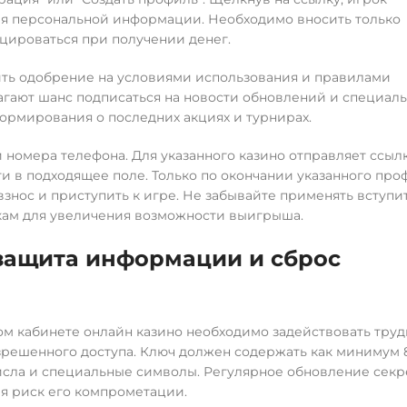
ния персональной информации. Необходимо вносить только
ицироваться при получении денег.
ть одобрение на условиями использования и правилами
агают шанс подписаться на новости обновлений и специал
ормирования о последних акциях и турнирах.
 номера телефона. Для указанного казино отправляет ссыл
 в подходящее поле. Только по окончании указанного про
взнос и приступить к игре. Не забывайте применять вступ
кам для увеличения возможности выигрыша.
 защита информации и сброс
м кабинете онлайн казино необходимо задействовать тру
зрешенного доступа. Ключ должен содержать как минимум 
исла и специальные символы. Регулярное обновление секр
я риск его компрометации.