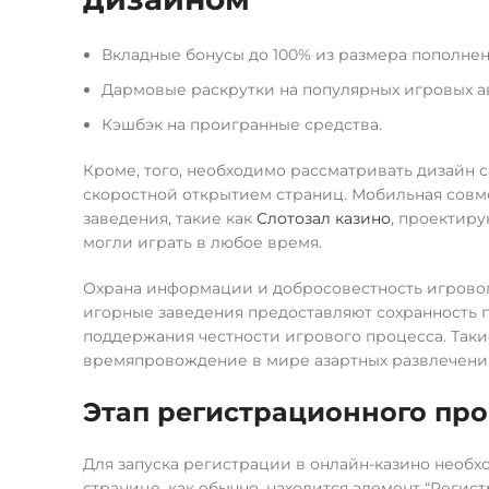
Вкладные бонусы до 100% из размера пополнен
Дармовые раскрутки на популярных игровых ав
Кэшбэк на проигранные средства.
Кроме, того, необходимо рассматривать дизайн 
скоростной открытием страниц. Мобильная совм
заведения, такие как
Cлотозал казино
, проектиру
могли играть в любое время.
Охрана информации и добросовестность игрово
игорные заведения предоставляют сохранность 
поддержания честности игрового процесса. Так
времяпровождение в мире азартных развлечени
Этап регистрационного про
Для запуска регистрации в онлайн-казино необх
странице, как обычно, находится элемент “Регист