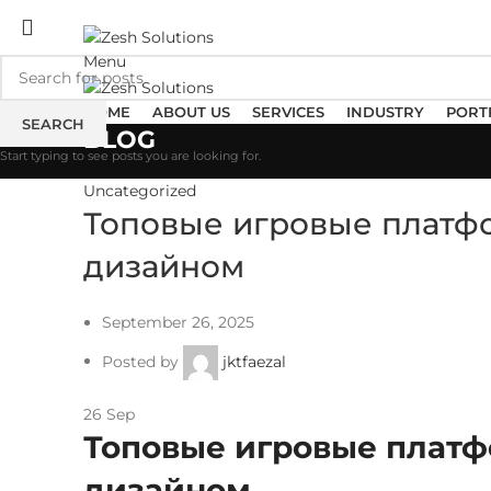
ADD ANYTHING HERE OR JUST REMOVE IT…
Menu
HOME
ABOUT US
SERVICES
INDUSTRY
PORT
SEARCH
BLOG
Start typing to see posts you are looking for.
Uncategorized
Топовые игровые платф
дизайном
September 26, 2025
Posted by
jktfaezal
26
Sep
Топовые игровые плат
дизайном