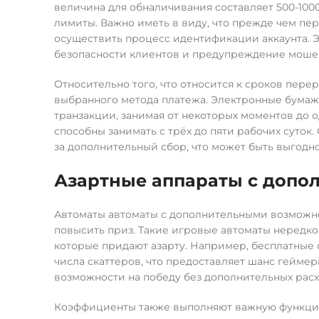
величина для обналичивания составляет 500-1000
лимиты. Важно иметь в виду, что прежде чем п
осуществить процесс идентификации аккаунта. Э
безопасности клиентов и предупреждение моше
Относительно того, что относится к сроков пере
выбранного метода платежа. Электронные бумаж
транзакции, занимая от некоторых моментов до о
способны занимать с трёх до пяти рабочих суто
за дополнительный сбор, что может быть выгодно 
Азартные аппараты с доп
Автоматы автоматы с дополнительными возможн
повысить приз. Такие игровые автоматы нередк
которые придают азарту. Например, бесплатные 
числа скаттеров, что предоставляет шанс геймер
возможности на победу без дополнительных расх
Коэффициенты также выполняют важную функцию 