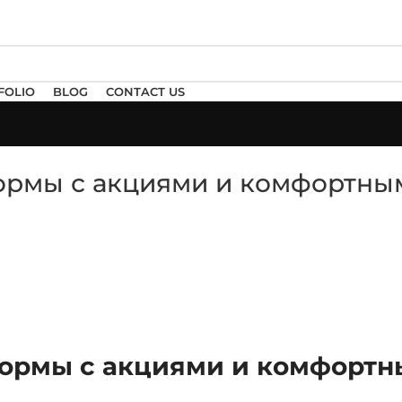
FOLIO
BLOG
CONTACT US
ормы с акциями и комфортны
формы с акциями и комфорт