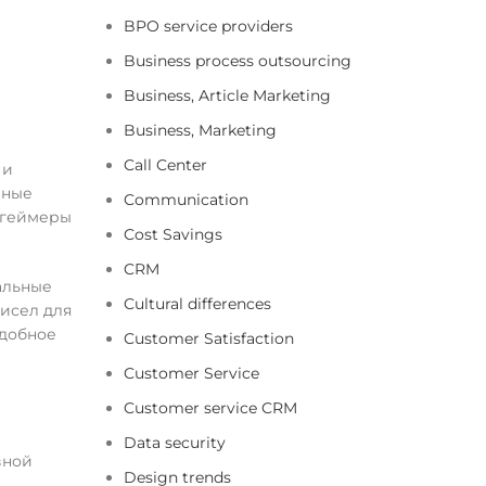
BPO service providers
Business process outsourcing
Business, Article Marketing
Business, Marketing
Call Center
 и
рные
Communication
ы геймеры
Cost Savings
CRM
альные
Cultural differences
исел для
удобное
Customer Satisfaction
Customer Service
Customer service CRM
Data security
вной
Design trends