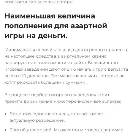
опасности финансовых потерь.
Наименьшая величина
пополнения для азартной
игры на деньги.
Минимальная величина вклада для игрового процесса
на настоящие средства в виртуальном казино
варьируется в зависимости от сайта. Большинство
игорных заведений дают опцию начать игру с депозита
всего в 10 долларов. Это манит новеньких, которые не
хотят рисковать большими суммами.
В процессе подбора игорного заведения стоит
принять во внимание нижеперечисленные аспекты:
Лицензия: Удостоверьтесь, что сайт имеет
актуальную разрешение.
Способы платежей: Множество методов, например