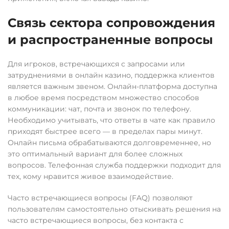
Связь сектора сопровождения
и распространенные вопросы
Для игроков, встречающихся с запросами или
затруднениями в онлайн казино, поддержка клиентов
является важным звеном. Онлайн-платформа доступна
в любое время посредством множество способов
коммуникации: чат, почта и звонок по телефону.
Необходимо учитывать, что ответы в чате как правило
приходят быстрее всего — в пределах пары минут.
Онлайн письма обрабатываются долговременнее, но
это оптимальный вариант для более сложных
вопросов. Телефонная служба поддержки подходит для
тех, кому нравится живое взаимодействие.
Часто встречающиеся вопросы (FAQ) позволяют
пользователям самостоятельно отыскивать решения на
часто встречающиеся вопросы, без контакта с