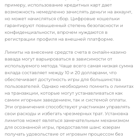
примеру, использование кредитных карт дает
возможность немедленно зачислять деньги на аккаунт,
но может начисляться сбор. Цифровые кошельки
гарантируют повышенный степень безопасности и
конфиденциальности, впрочем нуждаются в
регистрации профиля на внешней платформе.
Лимиты на внесение средств счета в онлайн-казино
вавада могут варьироваться в зависимости от
используемого метода. Чаще всего самая низкая сумма
вклада составляет между 10 и 20 долларами, что
обеспечивает доступность игры для большинства
пользователей. Однако необходимо помнить о лимитах
на транзакции, которые могут устанавливаться как
самим игорным заведением, так и системой оплаты.
Эти ограничения способствуют участникам управлять
свои расходы и избегать чрезмерных трат. Установка
лимитов может являться замечательным механизмом
для осознанной игры, предоставляя шанс юзерам
получать удовольствие от игровым процессом без