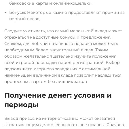
банковские карты и онлайн-кошельки.
Бонусы: Некоторые казино предоставляют премии за
первый вклад.
Следует учитывать, что самый маленький вклад может
отражаться на доступные бонусы и предложения.
Скажем, для добычи начального подарка может быть
необходимым более значительный вклад. Таким
образом желательно тщательно изучить положения
всей игровой площадки перед регистрацией. Выбор
подходящего игорного заведения с оптимальной
наименьшей величиной вклада позволит насладиться
процессом азартом без лишних затрат.
Получение денег: условия и
периоды
Вывод призов из интернет-казино может оказаться
захватывающим делом, если знать все нюансы. Сначала,