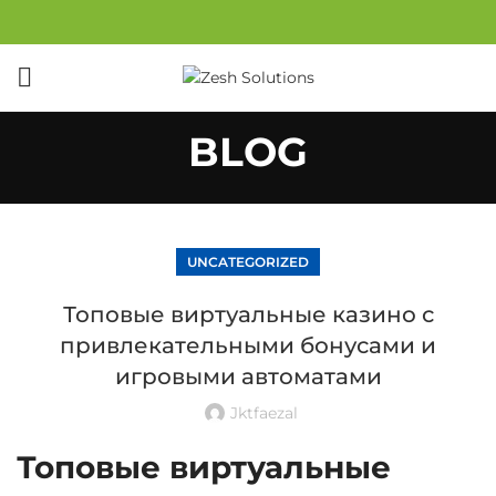
BLOG
UNCATEGORIZED
Топовые виртуальные казино с
привлекательными бонусами и
игровыми автоматами
Jktfaezal
Топовые виртуальные