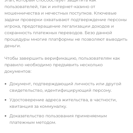
этап, который способствует защитить как
пользователей, так и интернет-казино от
мошенничества и нечестных поступков. Ключевые
задачи проверки охватывают подтверждение персоны
игрока, предотвращение легализации доходов и
сохранность платежных переводов. Безо данной
процедуры многие платформы не позволяют выводить
деньги.
Чтобы завершить верификацию, пользователям как
правило необходимо предъявить несколько
документов:
Документ, подтверждающий личность или другой
свидетельство, идентифицирующий персону.
Удостоверение адреса жительства, в частности,
квитанция за коммуналку.
Доказательство пользования применяемым
платежным методом.