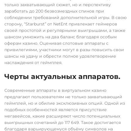
только захватывающий сюжет, но и перспективу
заработать до 200 безвозмездных спинов при
соблюдении требований дополнительной игры. В свою
сторону, “Starburst” от NetEnt привлекает геймеров
своей простотой и регулярными выигрышами, а также
шансом умножить на два баланс благодаря особым
оферам казино. Оценивая слотовые аппараты с
привилегиями, участники могут в разы повысить свои
шансы на удачу и обрести полное удовлетворение
наслаждения от геймплея.
Черты актуальных аппаратов.
Современные аппараты в виртуальном казино
предлагают пользователям не только захватывающий
геймплей, но и обилие эксклюзивных опций. Одной из
подобных особенностей является присутствие
мегавейсов, какие расширяют число потенциальных
выигрышных сочетаний до 117 649. Такое достигается
благодаря варьирующемуся объёму символов на