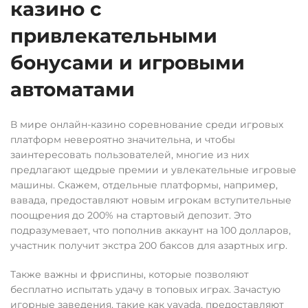
казино с
привлекательными
бонусами и игровыми
автоматами
В мире онлайн-казино соревнование среди игровых
платформ невероятно значительна, и чтобы
заинтересовать пользователей, многие из них
предлагают щедрые премии и увлекательные игровые
машины. Скажем, отдельные платформы, например,
вавада, предоставляют новым игрокам вступительные
поощрения до 200% на стартовый депозит. Это
подразумевает, что пополнив аккаунт на 100 долларов,
участник получит экстра 200 баксов для азартных игр.
Также важны и фриспины, которые позволяют
бесплатно испытать удачу в топовых играх. Зачастую
игорные заведения, такие как vavada, предоставляют