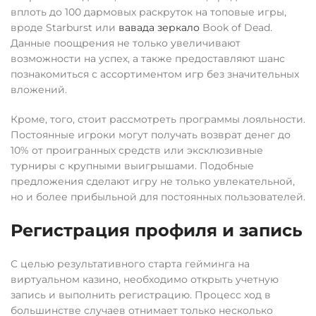
вплоть до 100 дармовых раскруток на топовые игры,
вроде Starburst или
вавада зеркало
Book of Dead.
Данные поощрения не только увеличивают
возможности на успех, а также предоставляют шанс
познакомиться с ассортиментом игр без значительных
вложений.
Кроме, того, стоит рассмотреть программы лояльности.
Постоянные игроки могут получать возврат денег до
10% от проигранных средств или эксклюзивные
турниры с крупными выигрышами. Подобные
предложения сделают игру не только увлекательной,
но и более прибыльной для постоянных пользователей.
Регистрация профиля и запись
С целью результативного старта гейминга на
виртуальном казино, необходимо открыть учетную
запись и выполнить регистрацию. Процесс ход в
большинстве случаев отнимает только несколько