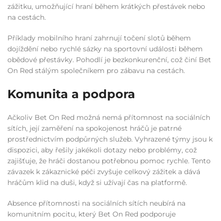
zážitku, umožňující hraní během krátkých přestávek nebo
na cestách.
Příklady mobilního hraní zahrnují točení slotů během
dojíždění nebo rychlé sázky na sportovní události během
obědové přestávky. Pohodlí je bezkonkurenční, což činí Bet
On Red stálým společníkem pro zábavu na cestách.
Komunita a podpora
Ačkoliv Bet On Red možná nemá přítomnost na sociálních
sítích, její zaměření na spokojenost hráčů je patrné
prostřednictvím podpůrných služeb. Vyhrazené týmy jsou k
dispozici, aby řešily jakékoli dotazy nebo problémy, což
zajišťuje, že hráči dostanou potřebnou pomoc rychle. Tento
závazek k zákaznické péči zvyšuje celkový zážitek a dává
hráčům klid na duši, když si užívají čas na platformě.
Absence přítomnosti na sociálních sítích neubírá na
komunitním pocitu, který Bet On Red podporuje