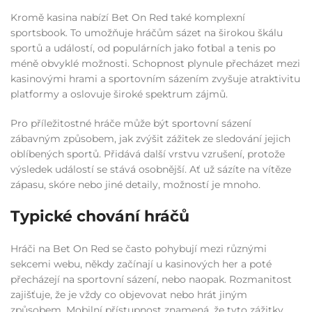
Kromě kasina nabízí Bet On Red také komplexní
sportsbook. To umožňuje hráčům sázet na širokou škálu
sportů a událostí, od populárních jako fotbal a tenis po
méně obvyklé možnosti. Schopnost plynule přecházet mezi
kasinovými hrami a sportovním sázením zvyšuje atraktivitu
platformy a oslovuje široké spektrum zájmů.
Pro příležitostné hráče může být sportovní sázení
zábavným způsobem, jak zvýšit zážitek ze sledování jejich
oblíbených sportů. Přidává další vrstvu vzrušení, protože
výsledek událostí se stává osobnější. Ať už sázíte na vítěze
zápasu, skóre nebo jiné detaily, možností je mnoho.
Typické chování hráčů
Hráči na Bet On Red se často pohybují mezi různými
sekcemi webu, někdy začínají u kasinových her a poté
přecházejí na sportovní sázení, nebo naopak. Rozmanitost
zajišťuje, že je vždy co objevovat nebo hrát jiným
způsobem. Mobilní přístupnost znamená, že tyto zážitky