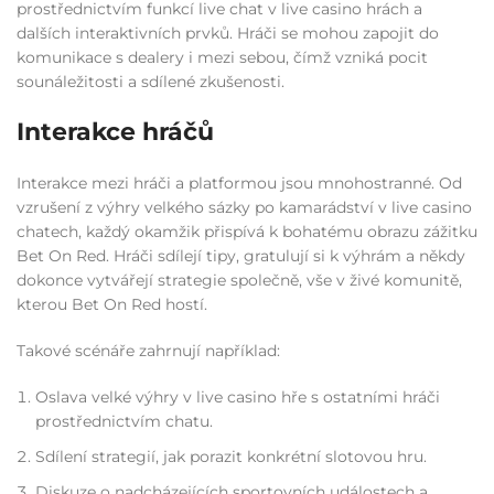
prostřednictvím funkcí live chat v live casino hrách a
dalších interaktivních prvků. Hráči se mohou zapojit do
komunikace s dealery i mezi sebou, čímž vzniká pocit
sounáležitosti a sdílené zkušenosti.
Interakce hráčů
Interakce mezi hráči a platformou jsou mnohostranné. Od
vzrušení z výhry velkého sázky po kamarádství v live casino
chatech, každý okamžik přispívá k bohatému obrazu zážitku
Bet On Red. Hráči sdílejí tipy, gratulují si k výhrám a někdy
dokonce vytvářejí strategie společně, vše v živé komunitě,
kterou Bet On Red hostí.
Takové scénáře zahrnují například:
Oslava velké výhry v live casino hře s ostatními hráči
prostřednictvím chatu.
Sdílení strategií, jak porazit konkrétní slotovou hru.
Diskuze o nadcházejících sportovních událostech a