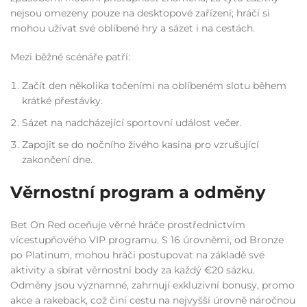
nejsou omezeny pouze na desktopové zařízení; hráči si
mohou užívat své oblíbené hry a sázet i na cestách.
Mezi běžné scénáře patří:
Začít den několika točeními na oblíbeném slotu během
krátké přestávky.
Sázet na nadcházející sportovní událost večer.
Zapojit se do nočního živého kasina pro vzrušující
zakončení dne.
Věrnostní program a odměny
Bet On Red oceňuje věrné hráče prostřednictvím
vícestupňového VIP programu. S 16 úrovněmi, od Bronze
po Platinum, mohou hráči postupovat na základě své
aktivity a sbírat věrnostní body za každý €20 sázku.
Odměny jsou významné, zahrnují exkluzivní bonusy, promo
akce a rakeback, což činí cestu na nejvyšší úrovně náročnou