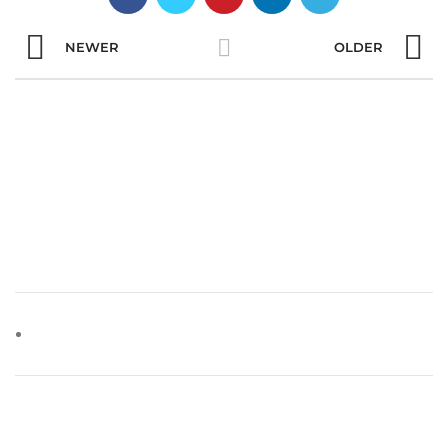
NEWER
OLDER