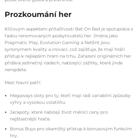
Prozkoumání her
Klíčovým aspektem přitažlivosti Bet On Red je spolupráce s
řadou renomovaných poskytovatelů her. Jména jako
Pragmatic Play, Evolution Gaming a NetEnt jsou
synonymem kvality a inovací, což zajišťuje, že mají hráči
přístup k nejlepším hrám na trhu. Zařazení originálních her
přidává jedinečný nádech, nabízející zážitky, které jinde
nenajdete.
Mezi hlavní patří:
Megaways sloty pro ty, kteří mají rádi variabilní způsoby
výhry a vysokou volatilitu.
Jackpoty, které nabízejí život měnící ceny pro
nejšťastnější hráče.
Bonus Buys pro okamžitý přístup k bonusovým funkcím
hry.