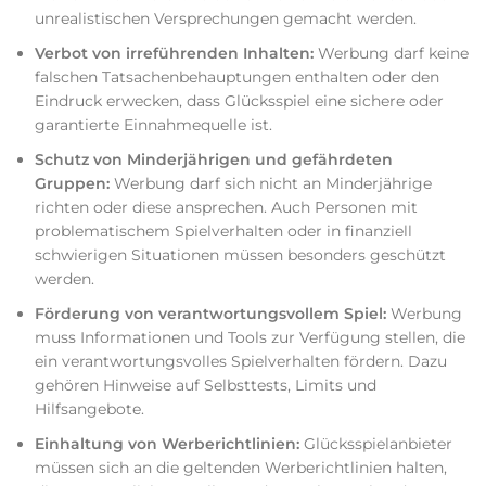
unrealistischen Versprechungen gemacht werden.
Verbot von irreführenden Inhalten:
Werbung darf keine
falschen Tatsachenbehauptungen enthalten oder den
Eindruck erwecken, dass Glücksspiel eine sichere oder
garantierte Einnahmequelle ist.
Schutz von Minderjährigen und gefährdeten
Gruppen:
Werbung darf sich nicht an Minderjährige
richten oder diese ansprechen. Auch Personen mit
problematischem Spielverhalten oder in finanziell
schwierigen Situationen müssen besonders geschützt
werden.
Förderung von verantwortungsvollem Spiel:
Werbung
muss Informationen und Tools zur Verfügung stellen, die
ein verantwortungsvolles Spielverhalten fördern. Dazu
gehören Hinweise auf Selbsttests, Limits und
Hilfsangebote.
Einhaltung von Werberichtlinien:
Glücksspielanbieter
müssen sich an die geltenden Werberichtlinien halten,