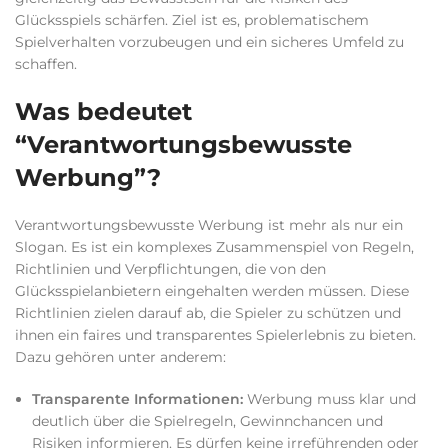
Glücksspiels schärfen. Ziel ist es, problematischem
Spielverhalten vorzubeugen und ein sicheres Umfeld zu
schaffen.
Was bedeutet
“Verantwortungsbewusste
Werbung”?
Verantwortungsbewusste Werbung ist mehr als nur ein
Slogan. Es ist ein komplexes Zusammenspiel von Regeln,
Richtlinien und Verpflichtungen, die von den
Glücksspielanbietern eingehalten werden müssen. Diese
Richtlinien zielen darauf ab, die Spieler zu schützen und
ihnen ein faires und transparentes Spielerlebnis zu bieten.
Dazu gehören unter anderem:
Transparente Informationen:
Werbung muss klar und
deutlich über die Spielregeln, Gewinnchancen und
Risiken informieren. Es dürfen keine irreführenden oder