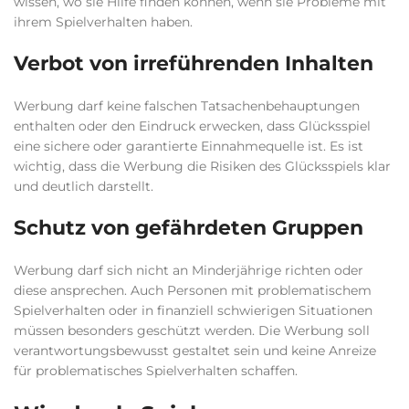
wissen, wo sie Hilfe finden können, wenn sie Probleme mit
ihrem Spielverhalten haben.
Verbot von irreführenden Inhalten
Werbung darf keine falschen Tatsachenbehauptungen
enthalten oder den Eindruck erwecken, dass Glücksspiel
eine sichere oder garantierte Einnahmequelle ist. Es ist
wichtig, dass die Werbung die Risiken des Glücksspiels klar
und deutlich darstellt.
Schutz von gefährdeten Gruppen
Werbung darf sich nicht an Minderjährige richten oder
diese ansprechen. Auch Personen mit problematischem
Spielverhalten oder in finanziell schwierigen Situationen
müssen besonders geschützt werden. Die Werbung soll
verantwortungsbewusst gestaltet sein und keine Anreize
für problematisches Spielverhalten schaffen.