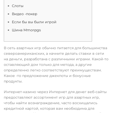
Слоты
Видео -покер
Если бы вы были игрой
Шина Mmorpgs
В сеть азартных игр обычно питается для большинства
североамериканских, а начните делать ставки в сети
на деньги, разработана с различными играми. Какой-то
оставляющий дом только для метода, а другие
определенно легко соответствуют преимуществам.
Какое -то предложение джекпоты и бонусные
продукты.
Интернет-казино через Интернет для денег веб-сайты
предоставляют ассортимент игр для азартных игр,
чтобы найти вознаграждение, часто восхищались
кредитной картой, которая вам необходима для