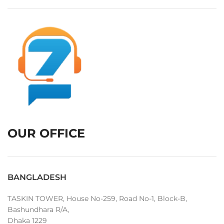
OUR OFFICE
BANGLADESH
TASKIN TOWER, House No-259, Road No-1, Block-B,
Bashundhara R/A,
Dhaka 1229