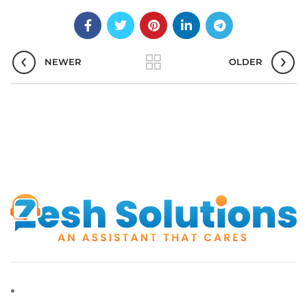
NEWER
OLDER