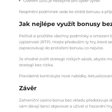
Ověření účtu je nezbytné pro výběr výher.
Nesplnění podmínek vede ke ztrátě bonusu a příp
Jak nejlépe využít bonusy be
Pečlivě si pročtěte všechny podmínky a omezení 
výplatnosti (RTP). Hrejte především ty hry, které s
zapracovávají do protočení bonusu co nejvíce.
Je vhodné zvolit strategii nízkých sázek, abyste m
strategií bez rizika.
Pravidelně kontrolujte nové nabídky. Aktualizovan
Závěr
Zahraniční casino bonus bez vkladu představuje skv
vám dávají šanci objevovat a užívat si hazardní hry