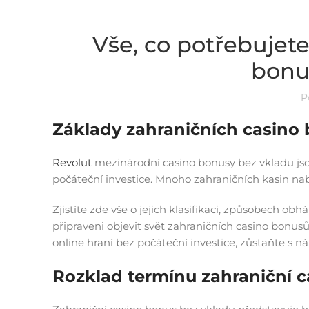
Vše, co potřebujet
bonu
P
Základy zahraničních casino
Revolut
mezinárodní casino bonusy bez vkladu jsou 
počáteční investice. Mnoho zahraničních kasin nabí
Zjistíte zde vše o jejich klasifikaci, způsobech o
připraveni objevit svět zahraničních casino bonusů
online hraní bez počáteční investice, zůstaňte s n
Rozklad termínu zahraniční 