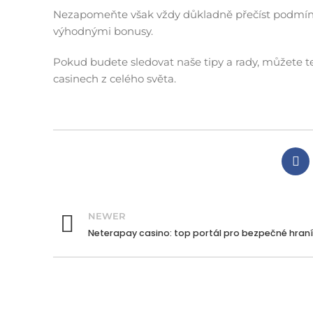
Nezapomeňte však vždy důkladně přečíst podmínky
výhodnými bonusy.
Pokud budete sledovat naše tipy a rady, můžete t
casinech z celého světa.
NEWER
Neterapay casino: top portál pro bezpečné hraní