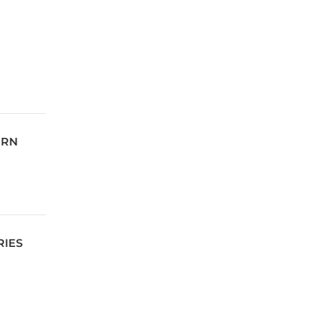
ERN
RIES