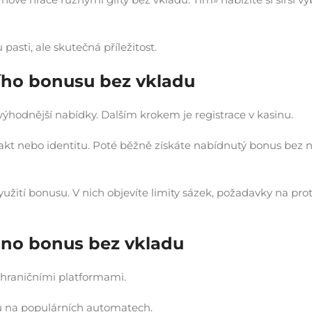
 pasti, ale skutečná příležitost.
ního bonusu bez vkladu
jvýhodnější nabídky. Dalším krokem je registrace v kasinu.
akt nebo identitu. Poté běžně získáte nabídnutý bonus bez n
žití bonusu. V nich objevíte limity sázek, požadavky na pro
sino bonus bez vkladu
ahraničními platformami.
du na populárních automatech.