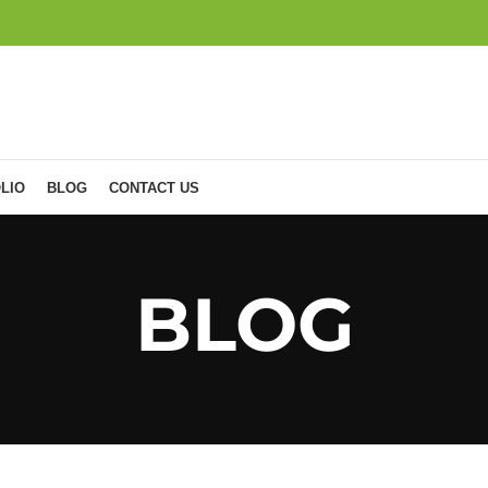
LIO
BLOG
CONTACT US
BLOG