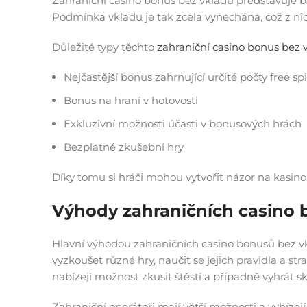
Zahraniční casino bonus bez vkladu představuje bo
Podmínka vkladu je tak zcela vynechána, což z nich 
Důležité typy těchto
zahraniční casino bonus bez 
Nejčastější bonus zahrnující určité počty free sp
Bonus na hraní v hotovosti
Exkluzivní možnosti účasti v bonusových hrách
Bezplatné zkušební hry
Díky tomu si hráči mohou vytvořit názor na kasin
Výhody zahraničních casino 
Hlavní výhodou zahraničních casino bonusů bez vk
vyzkoušet různé hry, naučit se jejich pravidla a s
nabízejí možnost zkusit štěstí a případně vyhrát 
Zahraniční operátoři mají větší možnosti a vybízejí