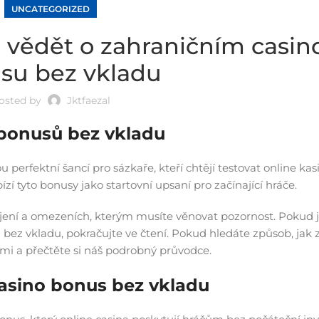
UNCATEGORIZED
e vědět o zahraničním casin
su bez vkladu
osted by
Jktfaezal
 bonusů bez vkladu
perfektní šancí pro sázkaře, kteří chtějí testovat online kas
zí tyto bonusy jako startovní upsaní pro začínající hráče.
bhájení a omezeních, kterým musíte věnovat pozornost. Pokud j
 bez vkladu, pokračujte ve čtení. Pokud hledáte způsob, jak z
ámi a přečtěte si náš podrobný průvodce.
casino bonus bez vkladu