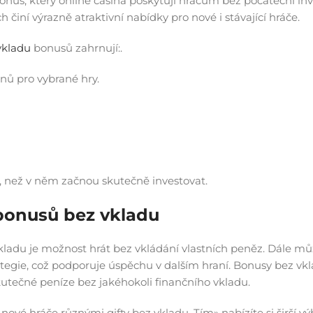
nus, který online casina poskytují hráčům bez počáteční inv
činí výrazně atraktivní nabídky pro nové i stávající hráče.
vkladu
bonusů zahrnují:.
inů pro vybrané hry.
o, než v něm začnou skutečně investovat.
bonusů bez vkladu
ladu je možnost hrát bez vkládání vlastních peněz. Dále m
trategie, což podporuje úspěchu v dalším hraní. Bonusy bez vk
skutečné peníze bez jakéhokoli finančního vkladu.
 nové hráče různými gifty bez vkladu. Tím» nabízíte si širší vý