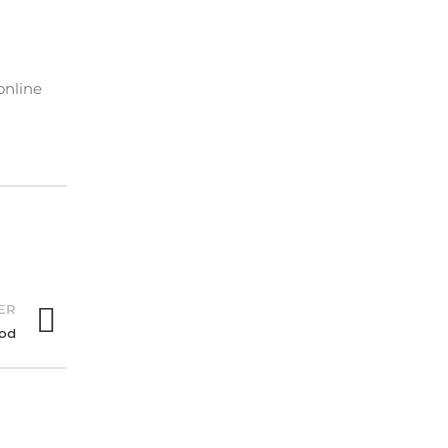
online
ER
vod