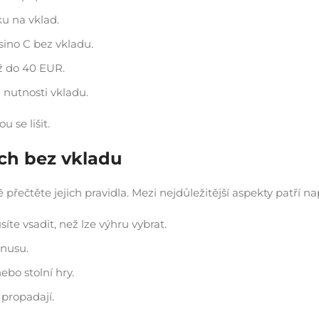
u na vklad.
sino C bez vkladu.
ž do 40 EUR.
nutnosti vkladu.
 se lišit.
ech bez vkladu
přečtěte jejich pravidla. Mezi nejdůležitější aspekty patří na
e vsadit, než lze výhru vybrat.
onusu.
bo stolní hry.
propadají.