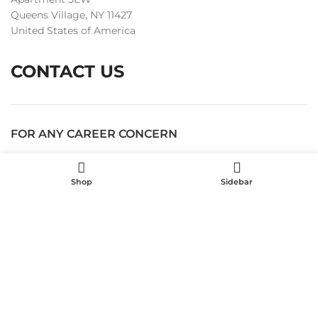
Queens Village, NY 11427
United States of America
CONTACT US
FOR ANY CAREER CONCERN
Send Your CV:
career@zeshsolutions.com
Shop
Sidebar
FOR ANY BUSINESS QUERIES
USA: +1 (332) 222-7751
BD: +880-1785031094
EMAIL: info@zeshsolutions.com