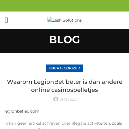
BLOG
UNCATEGORIZED
Waarom LegionBet beter is dan andere
online casinospelletjes
Jktfaezal
legionbet.eu.com
Ik kan geen artikel schrijven over illegale activiteiten, zoals