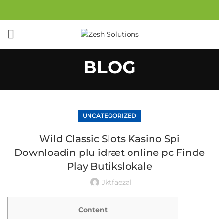
BLOG
UNCATEGORIZED
Wild Classic Slots Kasino Spi
Downloadin plu idræt online pc Finde
Play Butikslokale
Jktfaezal
Content