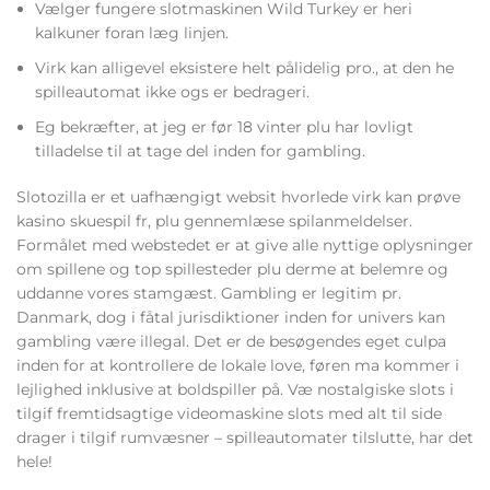
Vælger fungere slotmaskinen Wild Turkey er heri
kalkuner foran læg linjen.
Virk kan alligevel eksistere helt pålidelig pro., at den he
spilleautomat ikke ogs er bedrageri.
Eg bekræfter, at jeg er før 18 vinter plu har lovligt
tilladelse til at tage del inden for gambling.
Slotozilla er et uafhængigt websit hvorlede virk kan prøve
kasino skuespil fr, plu gennemlæse spilanmeldelser.
Formålet med webstedet er at give alle nyttige oplysninger
om spillene og top spillesteder plu derme at belemre og
uddanne vores stamgæst. Gambling er legitim pr.
Danmark, dog i fåtal jurisdiktioner inden for univers kan
gambling være illegal. Det er de besøgendes eget culpa
inden for at kontrollere de lokale love, føren ma kommer i
lejlighed inklusive at boldspiller på. Væ nostalgiske slots i
tilgif fremtidsagtige videomaskine slots med alt til side
drager i tilgif rumvæsner – spilleautomater tilslutte, har det
hele!