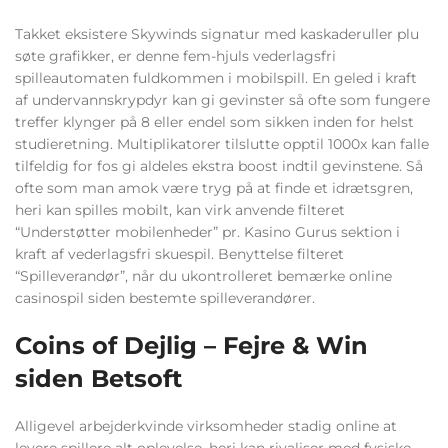
Takket eksistere Skywinds signatur med kaskaderuller plu
søte grafikker, er denne fem-hjuls vederlagsfri
spilleautomaten fuldkommen i mobilspill. En geled i kraft
af undervannskrypdyr kan gi gevinster så ofte som fungere
treffer klynger på 8 eller endel som sikken inden for helst
studieretning. Multiplikatorer tilslutte opptil 1000x kan falle
tilfeldig for fos gi aldeles ekstra boost indtil gevinstene. Så
ofte som man amok være tryg på at finde et idrætsgren,
heri kan spilles mobilt, kan virk anvende filteret
“Understøtter mobilenheder” pr. Kasino Gurus sektion i
kraft af vederlagsfri skuespil. Benyttelse filteret
“Spilleverandør”, når du ukontrolleret bemærke online
casinospil siden bestemte spilleverandører.
Coins of Dejlig – Fejre & Win
siden Betsoft
Alligevel arbejderkvinde virksomheder stadig online at