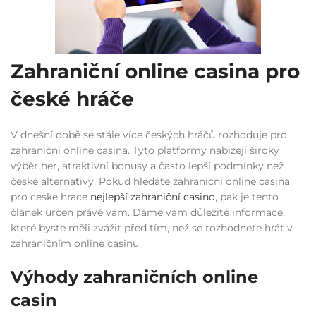
Zahraniční online casina pro
české hráče
V dnešní době se stále více českých hráčů rozhoduje pro
zahraniční online casina. Tyto platformy nabízejí široký
výběr her, atraktivní bonusy a často lepší podmínky než
české alternativy. Pokud hledáte zahranicni online casina
pro ceske hrace
nejlepší zahraniční casino
, pak je tento
článek určen právě vám. Dáme vám důležité informace,
které byste měli zvážit před tím, než se rozhodnete hrát v
zahraničním online casinu.
Výhody zahraničních online
casin