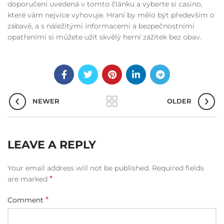
doporučení uvedená v tomto článku a vyberte si casino,
které vám nejvíce vyhovuje. Hraní by mělo být především o
zábavě, a s náležitými informacemi a bezpečnostními
opatřeními si můžete užít skvělý herní zážitek bez obav.
NEWER
OLDER
LEAVE A REPLY
Your email address will not be published.
Required fields
*
are marked
*
Comment