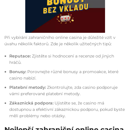
Při vybírání zahraničního online casina je důležité vzít v
úvahu několik faktorů. Zde je několik užitečných tipů:
Reputace:
Zjistěte si hodnocení a recenze od jiných
hráčů.
Bonusy:
Porovnejte různé bonusy a promoakce, které
casino nabízí.
Platební metody:
Zkontrolujte, zda casino podporuje
vámi preferované platební metody.
Zákaznická podpora:
Ujistěte se, že casino má
dostupnou a efektivní zákaznickou podporu, pokud byste
měli problémy nebo otázky.
Nejlepší zahraniční online casina