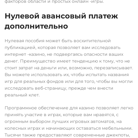
факторов области и простых онлайн -игры.
Нулевой авансовый платеж
дополнительно
Нулевая пособия может быть восхитительной
публикацией, которая позволяет вам исследовать
интернет -казино, не подвергаясь опасности ваших
денег. Преимущество имеет тенденцию к тому, что не
стоит затрат на деньги или, возможно, перезаписывает.
Вы можете использовать их, чтобы испытать названия
игр для реальных фондов или для того, чтобы вы могли
исследовать веб-страницу, прежде чем внести
реальный клет.
Программное обеспечение для казино позволяет легко
принять участие в играх, которые вам нравятся, с
огромным выбором лучших игровых автоматов, на
колесных играх и начинающих оставаться мебельными.
Тысячи также предоставляют современные джекпоты,