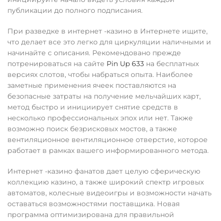
публикации до полного подписания.
При разведке в интернет -казино в Интернете ищите,
что делает все это легко для циркуляции наличными и
начинайте с описания. Рекомендовано прежде
потренироваться на сайте
Pin Up 633
на бесплатных
версиях слотов, чтобы набраться опыта. Наиболее
заметные применения ячеек поставляются на
безопасные затраты на получение мельчайших карт,
метод быстро и инициирует снятие средств в
несколько профессиональных эпох или нет. Также
возможно поиск безрисковых мостов, а также
вентиляционное вентиляционное отверстие, которое
работает в рамках вашего информированного метода.
Интернет -казино фанатов дает целую сферическую
коллекцию казино, а также широкий спектр игровых
автоматов, колесные видеоигры и возможности начать
оставаться возможностями поставщика. Новая
программа оптимизирована для правильной