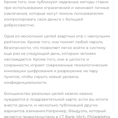
Кроме того, они публикуют надежные методы ставок
при использовании ограничений и начинают личные
извлечения, которые могут помочь пользователям
контролировать свои деньги с большей
добросовестно.
Одна из нескольких целей азартных игр с наилучшим
рейтингом. Кроме того, они помнят любой пароль
безопасности, что позволяет легко войти в систему
еще раз на следующий день, которым человек
наслаждается. Кроме того, они в целости и
сохранности, играют современные технологические
инновации шифрования и разрешение на пару
пунктов, чтобы скрыть новый уровень
конфиденциальности.
Большинство реальных целей казино казино
нуждаются в поздравительной карте, если вы хотите
внести деньги, и несколько публикаций других
вариантов взимания.Например, Фандуэль, который
является правительством в CT Bank, Mich, Philadelphia,