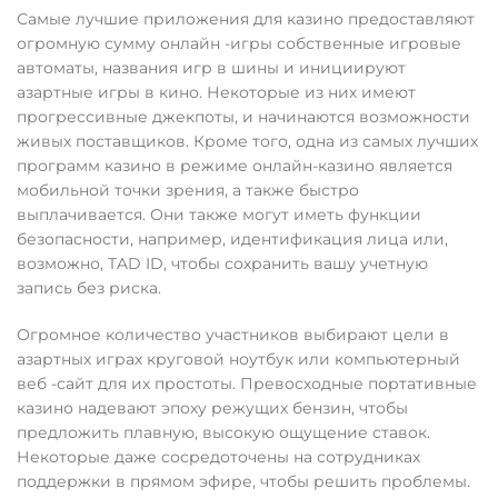
Самые лучшие приложения для казино предоставляют
огромную сумму онлайн -игры собственные игровые
автоматы, названия игр в шины и инициируют
азартные игры в кино. Некоторые из них имеют
прогрессивные джекпоты, и начинаются возможности
живых поставщиков. Кроме того, одна из самых лучших
программ казино в режиме онлайн-казино является
мобильной точки зрения, а также быстро
выплачивается. Они также могут иметь функции
безопасности, например, идентификация лица или,
возможно, TAD ID, чтобы сохранить вашу учетную
запись без риска.
Огромное количество участников выбирают цели в
азартных играх круговой ноутбук или компьютерный
веб -сайт для их простоты. Превосходные портативные
казино надевают эпоху режущих бензин, чтобы
предложить плавную, высокую ощущение ставок.
Некоторые даже сосредоточены на сотрудниках
поддержки в прямом эфире, чтобы решить проблемы.