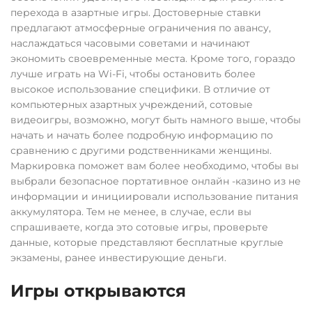
перехода в азартные игры. Достоверные ставки
предлагают атмосферные ограничения по авансу,
наслаждаться часовыми советами и начинают
экономить своевременные места. Кроме того, гораздо
лучше играть на Wi-Fi, чтобы остановить более
высокое использование специфики. В отличие от
компьютерных азартных учреждений, сотовые
видеоигры, возможно, могут быть намного выше, чтобы
начать и начать более подробную информацию по
сравнению с другими родственниками женщины.
Маркировка поможет вам более необходимо, чтобы вы
выбрали безопасное портативное онлайн -казино из не
информации и инициировали использование питания
аккумулятора. Тем не менее, в случае, если вы
спрашиваете, когда это сотовые игры, проверьте
данные, которые представляют бесплатные круглые
экзамены, ранее инвестирующие деньги.
Игры открываются