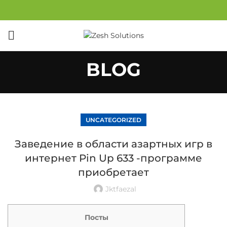
BLOG
UNCATEGORIZED
Заведение в области азартных игр в
интернет Pin Up 633 -программе
приобретает
Jktfaezal
Посты