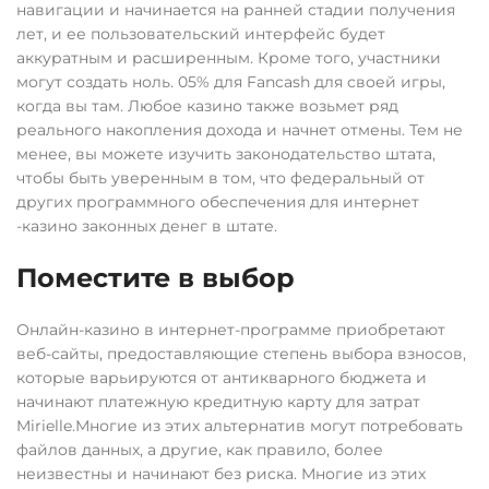
навигации и начинается на ранней стадии получения
лет, и ее пользовательский интерфейс будет
аккуратным и расширенным. Кроме того, участники
могут создать ноль. 05% для Fancash для своей игры,
когда вы там. Любое казино также возьмет ряд
реального накопления дохода и начнет отмены. Тем не
менее, вы можете изучить законодательство штата,
чтобы быть уверенным в том, что федеральный от
других программного обеспечения для интернет
-казино законных денег в штате.
Поместите в выбор
Онлайн-казино в интернет-программе приобретают
веб-сайты, предоставляющие степень выбора взносов,
которые варьируются от антикварного бюджета и
начинают платежную кредитную карту для затрат
Mirielle.Многие из этих альтернатив могут потребовать
файлов данных, а другие, как правило, более
неизвестны и начинают без риска. Многие из этих