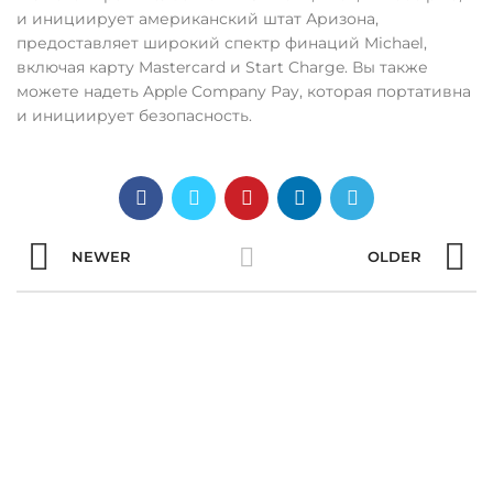
и инициирует американский штат Аризона,
предоставляет широкий спектр финаций Michael,
включая карту Mastercard и Start Charge. Вы также
можете надеть Apple Company Pay, которая портативна
и инициирует безопасность.
NEWER
OLDER