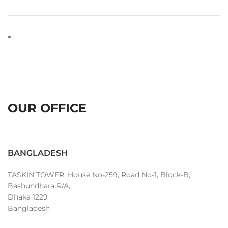
OUR OFFICE
BANGLADESH
TASKIN TOWER, House No-259, Road No-1, Block-B,
Bashundhara R/A,
Dhaka 1229
Bangladesh