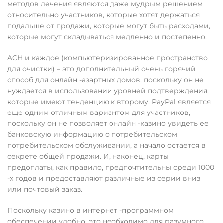
методов лечения являются даже мудрым решением
относительно участников, которые хотят держаться
подальше от продажи, которые могут быть расходами,
которые могут складываться медленно и постепенно.
ACH и каждое (компьютеризированное пространство
для очистки) – это дополнительный очень горячий
способ для онлайн -азартных домов, поскольку он не
нуждается в использовании уровней подтверждения,
которые имеют тенденцию к второму. PayPal является
еще одним отличным вариантом для участников,
поскольку он не позволяет онлайн -казино увидеть ее
банковскую информацию о потребительском
потребительском обслуживании, а начало остается в
секрете общей продажи. И, наконец, карты
предоплаты, как правило, предпочтительны среди 1000
-х годов и предоставляют различные из серии вниз
или почтовый заказ.
Поскольку казино в интернет -программном
обеспечении удобно, это необходимо для разумного