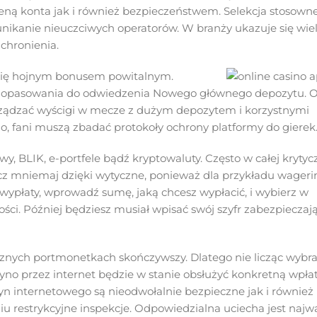
oceną konta jak i również bezpieczeństwem. Selekcja stosown
 unikanie nieuczciwych operatorów. W branży ukazuje się wie
chronienia.
 Cię hojnym bonusem powitalnym.
dopasowania do odwiedzenia Nowego głównego depozytu. O
 urządzać wyścigi w mecze z dużym depozytem i korzystnymi
, fani muszą zbadać protokoły ochrony platformy do gierek
, BLIK, e-portfele bądź kryptowaluty. Często w całej krytyc
cz mniemaj dzięki wytyczne, ponieważ dla przykładu wager
 wypłaty, wprowadź sumę, jaką chcesz wypłacić, i wybierz w
ci. Później będziesz musiał wpisać swój szyfr zabezpieczają
znych portmonetkach skończywszy. Dlatego nie licząc wybr
yno przez internet będzie w stanie obsłużyć konkretną wpłat
 internetowego są nieodwołalnie bezpieczne jak i również
u restrykcyjne inspekcje. Odpowiedzialna uciecha jest najw