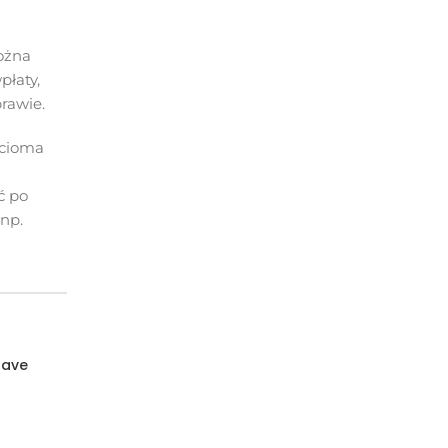
można
płaty,
rawie.
ęcioma
ć po
 np.
have