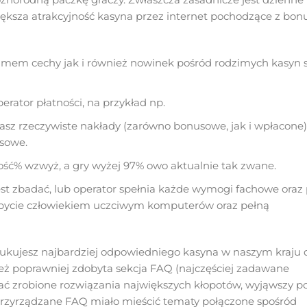
większa atrakcyjność kasyna przez internet pochodzące z bo
nimem cechy jak i również nowinek pośród rodzimych kasyn 
rator płatności, na przykład np.
wiasz rzeczywiste nakłady (zarówno bonusowe, jak i wpłacone) 
nsowe.
ść% wzwyż, a gry wyżej 97% owo aktualnie tak zwane.
st zbadać, lub operator spełnia każde wymogi fachowe oraz
bycie człowiekiem uczciwym komputerów oraz pełną
ukujesz najbardziej odpowiedniego kasyna w naszym kraju d
też poprawniej zdobyta sekcja FAQ (najczęściej zadawane
ać zrobione rozwiązania największych kłopotów, wyjąwszy p
przyrządzane FAQ miało mieścić tematy połączone spośród