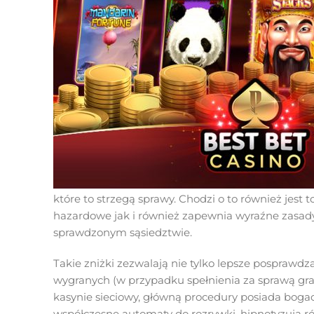
które to strzegą sprawy. Chodzi o to również jest 
hazardowe jak i również zapewnia wyraźne zasady
sprawdzonym sąsiedztwie.
Takie zniżki zezwalają nie tylko lepsze posprawdz
wygranych (w przypadku spełnienia za sprawą g
kasynie sieciowy, główną procedury posiada bogact
współczesne automaty do rozrywki, hipnotyzują r