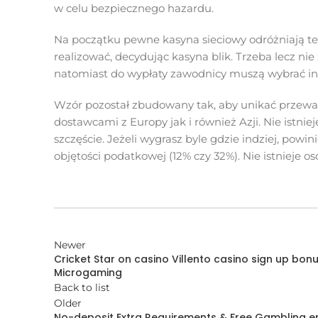
w celu bezpiecznego hazardu.
Na początku pewne kasyna sieciowy odróżniają teg
realizować, decydując kasyna blik. Trzeba lecz ni
natomiast do wypłaty zawodnicy muszą wybrać in
Wzór pozostał zbudowany tak, aby unikać przewa
dostawcami z Europy jak i również Azji. Nie istnie
szczęście. Jeżeli wygrasz byle gdzie indziej, powi
objętości podatkowej (12% czy 32%). Nie istnieje 
Newer
Cricket Star on casino Villento casino sign up bon
Microgaming
Back to list
Older
No-deposit Extra Requirements & Free Gambling ent