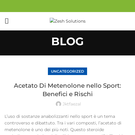
BLOG
UNCATEGORIZED
Acetato Di Metenolone nello Sport:
Benefici e Rischi
Jktfaezal
L’uso di sostanze anabolizzanti nello sport è un tema
controverso e dibattuto. Tra i vari composti, l’acetato di
metenolone è uno dei più noti. Questo steroide