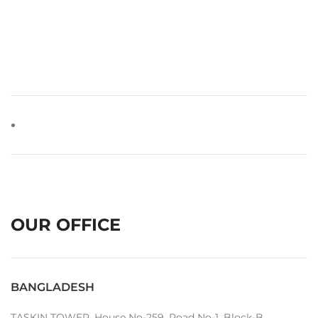
OUR OFFICE
BANGLADESH
TASKIN TOWER, House No-259, Road No-1, Block-B,