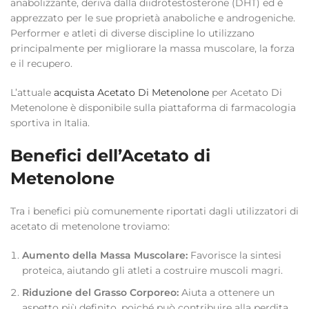
anabolizzante, deriva dalla diidrotestosterone (DHT) ed è
apprezzato per le sue proprietà anaboliche e androgeniche.
Performer e atleti di diverse discipline lo utilizzano
principalmente per migliorare la massa muscolare, la forza
e il recupero.
L’attuale
acquista Acetato Di Metenolone
per Acetato Di
Metenolone è disponibile sulla piattaforma di farmacologia
sportiva in Italia.
Benefici dell’Acetato di
Metenolone
Tra i benefici più comunemente riportati dagli utilizzatori di
acetato di metenolone troviamo:
Aumento della Massa Muscolare:
Favorisce la sintesi
proteica, aiutando gli atleti a costruire muscoli magri.
Riduzione del Grasso Corporeo:
Aiuta a ottenere un
aspetto più definito, poiché può contribuire alla perdita