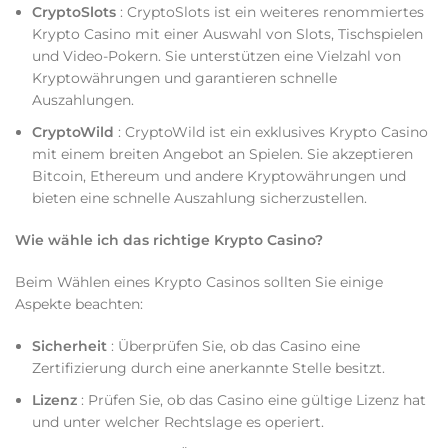
CryptoSlots
: CryptoSlots ist ein weiteres renommiertes
Krypto Casino mit einer Auswahl von Slots, Tischspielen
und Video-Pokern. Sie unterstützen eine Vielzahl von
Kryptowährungen und garantieren schnelle
Auszahlungen.
CryptoWild
: CryptoWild ist ein exklusives Krypto Casino
mit einem breiten Angebot an Spielen. Sie akzeptieren
Bitcoin, Ethereum und andere Kryptowährungen und
bieten eine schnelle Auszahlung sicherzustellen.
Wie wähle ich das richtige Krypto Casino?
Beim Wählen eines Krypto Casinos sollten Sie einige
Aspekte beachten:
Sicherheit
: Überprüfen Sie, ob das Casino eine
Zertifizierung durch eine anerkannte Stelle besitzt.
Lizenz
: Prüfen Sie, ob das Casino eine gültige Lizenz hat
und unter welcher Rechtslage es operiert.