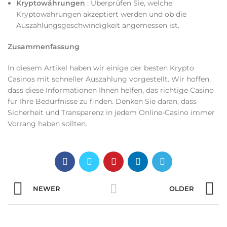
Kryptowährungen
: Überprüfen Sie, welche
Kryptowährungen akzeptiert werden und ob die
Auszahlungsgeschwindigkeit angemessen ist.
Zusammenfassung
In diesem Artikel haben wir einige der besten Krypto
Casinos mit schneller Auszahlung vorgestellt. Wir hoffen,
dass diese Informationen Ihnen helfen, das richtige Casino
für Ihre Bedürfnisse zu finden. Denken Sie daran, dass
Sicherheit und Transparenz in jedem Online-Casino immer
Vorrang haben sollten.
NEWER
OLDER