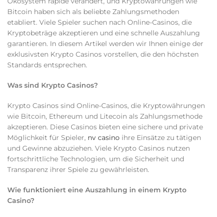
Ökosystem rapide verändert, und Kryptowährungen wie
Bitcoin haben sich als beliebte Zahlungsmethoden
etabliert. Viele Spieler suchen nach Online-Casinos, die
Kryptobeträge akzeptieren und eine schnelle Auszahlung
garantieren. In diesem Artikel werden wir Ihnen einige der
exklusivsten Krypto Casinos vorstellen, die den höchsten
Standards entsprechen.
Was sind Krypto Casinos?
Krypto Casinos sind Online-Casinos, die Kryptowährungen
wie Bitcoin, Ethereum und Litecoin als Zahlungsmethode
akzeptieren. Diese Casinos bieten eine sichere und private
Möglichkeit für Spieler,
nv casino
ihre Einsätze zu tätigen
und Gewinne abzuziehen. Viele Krypto Casinos nutzen
fortschrittliche Technologien, um die Sicherheit und
Transparenz ihrer Spiele zu gewährleisten.
Wie funktioniert eine Auszahlung in einem Krypto
Casino?