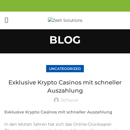
BLOG
UNCATEGORIZED
Exklusive Krypto Casinos mit schneller
Auszahlung
Jktfaezal
Exklusive Krypto Casinos mit schneller Auszahlung
In den letzten Jahren hat sich das Online-Glücksspiel-