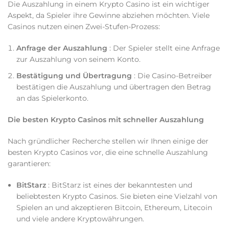
Die Auszahlung in einem Krypto Casino ist ein wichtiger
Aspekt, da Spieler ihre Gewinne abziehen möchten. Viele
Casinos nutzen einen Zwei-Stufen-Prozess:
Anfrage der Auszahlung
: Der Spieler stellt eine Anfrage
zur Auszahlung von seinem Konto.
Bestätigung und Übertragung
: Die Casino-Betreiber
bestätigen die Auszahlung und übertragen den Betrag
an das Spielerkonto.
Die besten Krypto Casinos mit schneller Auszahlung
Nach gründlicher Recherche stellen wir Ihnen einige der
besten Krypto Casinos vor, die eine schnelle Auszahlung
garantieren:
BitStarz
: BitStarz ist eines der bekanntesten und
beliebtesten Krypto Casinos. Sie bieten eine Vielzahl von
Spielen an und akzeptieren Bitcoin, Ethereum, Litecoin
und viele andere Kryptowährungen.