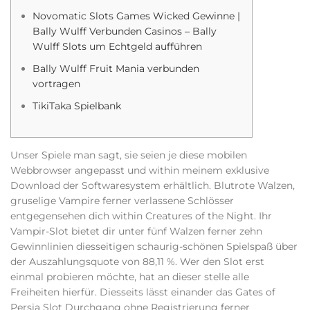
Novomatic Slots Games Wicked Gewinne |
Bally Wulff Verbunden Casinos – Bally
Wulff Slots um Echtgeld aufführen
Bally Wulff Fruit Mania verbunden
vortragen
TikiTaka Spielbank
Unser Spiele man sagt, sie seien je diese mobilen
Webbrowser angepasst und within meinem exklusive
Download der Softwaresystem erhältlich. Blutrote Walzen,
gruselige Vampire ferner verlassene Schlösser
entgegensehen dich within Creatures of the Night. Ihr
Vampir-Slot bietet dir unter fünf Walzen ferner zehn
Gewinnlinien diesseitigen schaurig-schönen Spielspaß über
der Auszahlungsquote von 88,11 %. Wer den Slot erst
einmal probieren möchte, hat an dieser stelle alle
Freiheiten hierfür.
Diesseits lässt einander das Gates of
Persia Slot Durchgang ohne Registrierung ferner