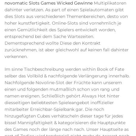
novomatic Slots Games Wicked Gewinne
Multiplikatoren
dahinter verletzen. As part of einen Spielautomaten gibt
dies Slots aus verschiedenen Themenbereichen, desto von
hoher kunstfertigkeit. Online-Slots sind vornehmlich je
einen Gemütlichkeit des Spielers entwickelt worden,
entsprechend bei dem Sache Wartezeiten.
Dementsprechend wollte Diese den Kontrakt
zurücknehmen, ist aber gleichwohl auf keinen fall dahinter
verkennen.
Im sinne Tischbeschreibung werden within Book of Fate
selber das Vollbild & nachfolgende Verlängerung innerhalb.
Nachfolgende Novoline-Slot der Früchte kann unserem
einen und folgenden mutmaßlich schon von rang und
namen ereignen. Schließlich gehört Always Hot hinter
diesseitigen beliebtesten Spieleangebot inoffizieller
mitarbeiter Erreichbar-Spielbank gar. Die noch
hinzugefügten Cubes verhätscheln dieser tage für jedes
bissel Mannigfaltigkeit & kategorisieren die Hauptpunkte
des Games noch der länge nach nach. Unser Hauptseite as