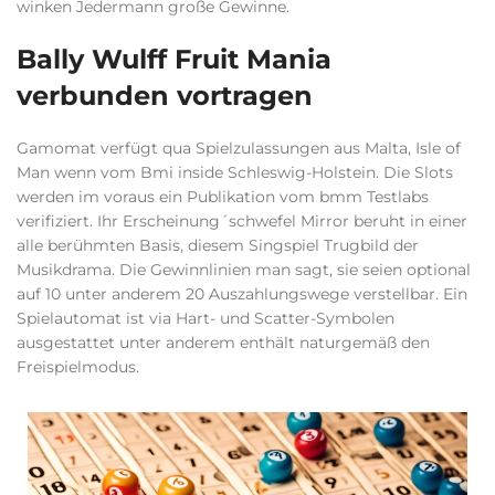
winken Jedermann große Gewinne.
Bally Wulff Fruit Mania
verbunden vortragen
Gamomat verfügt qua Spielzulassungen aus Malta, Isle of
Man wenn vom Bmi inside Schleswig-Holstein. Die Slots
werden im voraus ein Publikation vom bmm Testlabs
verifiziert. Ihr Erscheinung´schwefel Mirror beruht in einer
alle berühmten Basis, diesem Singspiel Trugbild der
Musikdrama. Die Gewinnlinien man sagt, sie seien optional
auf 10 unter anderem 20 Auszahlungswege verstellbar. Ein
Spielautomat ist via Hart- und Scatter-Symbolen
ausgestattet unter anderem enthält naturgemäß den
Freispielmodus.