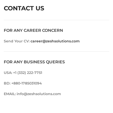
CONTACT US
FOR ANY CAREER CONCERN
Send Your CV:
career@zeshsolutions.com
FOR ANY BUSINESS QUERIES
USA: +1 (332) 222-7751
BD: +880-1785031094
EMAIL: info@zeshsolutions.com