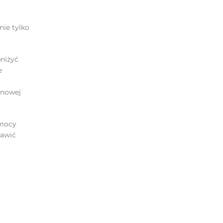
nie tylko
bniżyć
e
 nowej
omocy
tawić