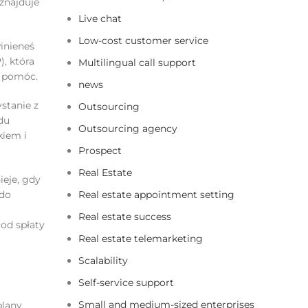
znajduje
Live chat
Low-cost customer service
inieneś
, która
Multilingual call support
i pomóc.
news
stanie z
Outsourcing
du
Outsourcing agency
kiem i
Prospect
Real Estate
eje, gdy
 do
Real estate appointment setting
Real estate success
tod spłaty
Real estate telemarketing
Scalability
Self-service support
Small and medium-sized enterprises
plany