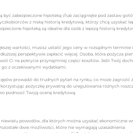
być zabezpieczone hipoteką i/lub zaciągnięte pod zastaw gotó
yczkobiorców z niską historią kredytową, którzy chcą uzyskać le
zpieczone hipoteką są idealne dla osób z lepszą historią kredyto
ększej wartości, musisz ustalić jego ceny w rozsądnym terminie 
uższej perspektywie zapłacić więcej. Osoba, która pożycza pie
oli Ci na pokrycie przynajmniej części kosztów. Jeśli Twój doch
ć go z oczekiwanymi wydatkami.
ępów prowadzi do trudnych pytań na rynku, co może zagrozić z
ykorzystując pożyczkę prywatną do uregulowania różnych roszcz
wo podnosić Twoją ocenę kredytową.
 niewielu powodów, dla których można uzyskać ekonomiczne w
 Pozostałe dwie możliwości, które nie wymagają uzasadnienia