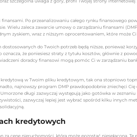
az szczególna uwaga z góry, profil Twojej strony internetowej 
finansami. Po przeanalizowaniu całego rynku finansowego pow
sie. Wielu zaleca zawarcie umowy o zarządzaniu finansami (DMP)
z jednym zyskiem, wraz z niższym oprocentowaniem, które może C
dostosowanych do Twoich potrzeb będą niższe, ponieważ korzy
znacza, że ​​poniesiesz straty z tytułu kosztów, głównie z powo
wiadczeni doradcy finansowi mogą pomóc Ci w zarządzaniu ban
ę kredytową w Twoim pliku kredytowym, tak ona stopniowo topni
Ponadto, najnowszy program DMP prawdopodobnie zniechęci Cię
y. Umorzone długi zazwyczaj występują jako gotówka w zeznaniu
ywistości, zazwyczaj lepiej jest wybrać spośród kilku innych me
olidacyjną.
lach kredytowych
 za cenę nieruchomości, która może pozostać niespłacona. Te 