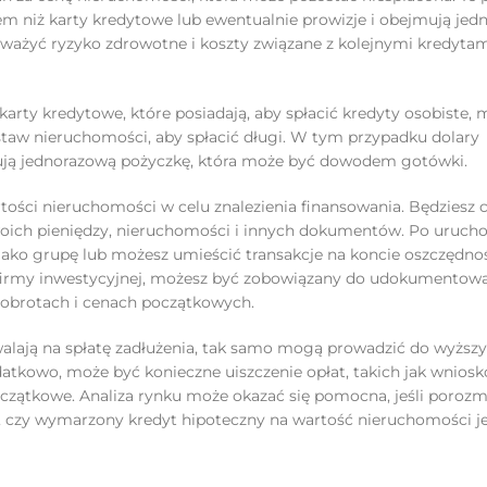
m niż karty kredytowe lub ewentualnie prowizje i obejmują jed
ważyć ryzyko zdrowotne i koszty związane z kolejnymi kredytam
arty kredytowe, które posiadają, aby spłacić kredyty osobiste,
staw nieruchomości, aby spłacić długi. W tym przypadku dolary
rują jednorazową pożyczkę, która może być dowodem gotówki.
tości nieruchomości w celu znalezienia finansowania. Będziesz c
woich pieniędzy, nieruchomości i innych dokumentów. Po uruch
ako grupę lub możesz umieścić transakcje na koncie oszczędn
b firmy inwestycyjnej, możesz być zobowiązany do udokumentow
obrotach i cenach początkowych.
walają na spłatę zadłużenia, tak samo mogą prowadzić do wyższ
atkowo, może być konieczne uiszczenie opłat, takich jak wnios
oczątkowe. Analiza rynku może okazać się pomocna, jeśli porozm
, czy wymarzony kredyt hipoteczny na wartość nieruchomości j