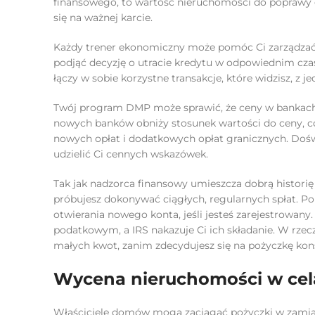
finansowego, to wartość nieruchomości do poprawy or
się na ważnej karcie.
Każdy trener ekonomiczny może pomóc Ci zarządzać 
podjąć decyzję o utracie kredytu w odpowiednim cza
łączy w sobie korzystne transakcje, które widzisz, 
Twój program DMP może sprawić, że ceny w bankach 
nowych banków obniży stosunek wartości do ceny, co o
nowych opłat i dodatkowych opłat granicznych. Doś
udzielić Ci cennych wskazówek.
Tak jak nadzorca finansowy umieszcza dobrą histori
próbujesz dokonywać ciągłych, regularnych spłat. 
otwierania nowego konta, jeśli jesteś zarejestrowan
podatkowym, a IRS nakazuje Ci ich składanie. W rzecz
małych kwot, zanim zdecydujesz się na pożyczkę kons
Wycena nieruchomości w ce
Właściciele domów mogą zaciągać pożyczki w zamian