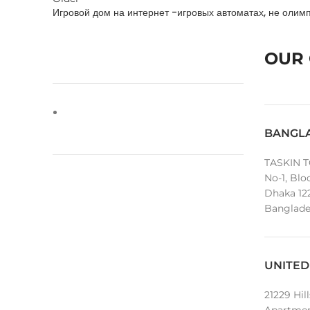
Игровой дом на интернет -игровых автоматах, не олимп
OUR 
BANGL
TASKIN T
No-1, Blo
Dhaka 12
Banglade
UNITED
21229 Hil