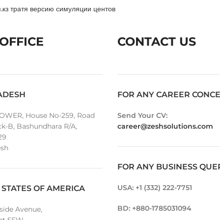
.кз тратя версию симуляции центов
OFFICE
CONTACT US
ADESH
FOR ANY CAREER CONC
OWER, House No-259, Road
Send Your CV:
ck-B, Bashundhara R/A,
career@zeshsolutions.com
29
sh
FOR ANY BUSINESS QUE
USA: +1 (332) 222-7751
 STATES OF AMERICA
BD: +880-1785031094
lside Avenue,