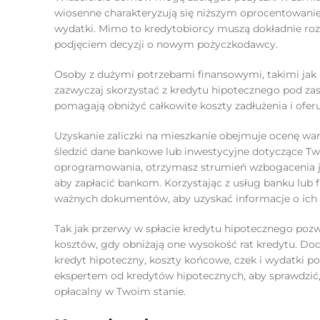
wiosenne charakteryzują się niższym oprocentowanie
wydatki. Mimo to kredytobiorcy muszą dokładnie roz
podjęciem decyzji o nowym pożyczkodawcy.
Osoby z dużymi potrzebami finansowymi, takimi jak k
zazwyczaj skorzystać z kredytu hipotecznego pod za
pomagają obniżyć całkowite koszty zadłużenia i ofe
Uzyskanie zaliczki na mieszkanie obejmuje ocenę war
śledzić dane bankowe lub inwestycyjne dotyczące T
oprogramowania, otrzymasz strumień wzbogacenia j
aby zapłacić bankom. Korzystając z usług banku lu
ważnych dokumentów, aby uzyskać informacje o ich 
Tak jak przerwy w spłacie kredytu hipotecznego poz
kosztów, gdy obniżają one wysokość rat kredytu. Dod
kredyt hipoteczny, koszty końcowe, czek i wydatki p
ekspertem od kredytów hipotecznych, aby sprawdzić
opłacalny w Twoim stanie.