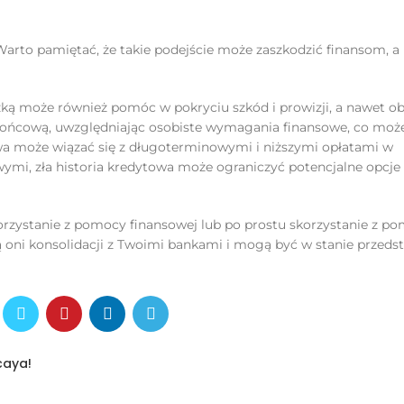
arto pamiętać, że takie podejście może zaszkodzić finansom, a 
czką może również pomóc w pokryciu szkód i prowizji, a nawet o
 końcową, uwzględniając osobiste wymagania finansowe, co moż
wa może wiązać się z długoterminowymi i niższymi opłatami w
ymi, zła historia kredytowa może ograniczyć potencjalne opcje
skorzystanie z pomocy finansowej lub po prostu skorzystanie z p
oni konsolidacji z Twoimi bankami i mogą być w stanie przeds
caya!