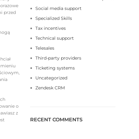
norazowe
Social media support
i przed
Specialized Skills
Tax incentives
 mogą
Technical support
Telesales
Third-party providers
hciał
omieniu
Ticketing systems
ościowym,
Uncategorized
ania
Zendesk CRM
ych
kowanie o
awiasz z
RECENT COMMENTS
est