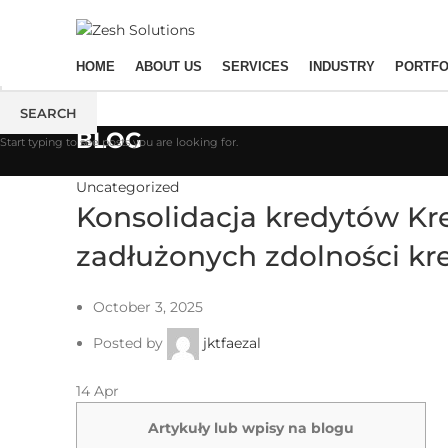
ADD ANYTHING HERE OR JUST REMOVE IT…
HOME
ABOUT US
SERVICES
INDUSTRY
PORTFO
SEARCH
BLOG
Start typing to see posts you are looking for.
Uncategorized
Konsolidacja kredytów Kr
zadłużonych zdolności kr
October 3, 2025
Posted by
jktfaezal
14
Apr
Artykuły lub wpisy na blogu