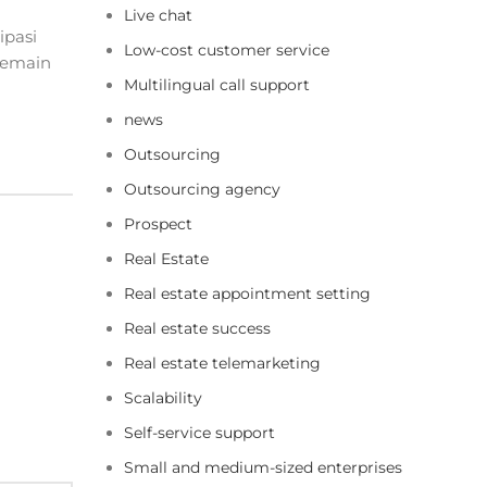
Live chat
ipasi
Low-cost customer service
pemain
Multilingual call support
news
Outsourcing
Outsourcing agency
Prospect
Real Estate
Real estate appointment setting
Real estate success
Real estate telemarketing
Scalability
Self-service support
Small and medium-sized enterprises