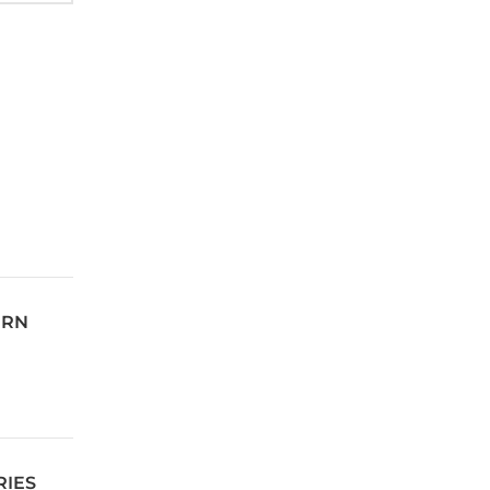
ERN
RIES