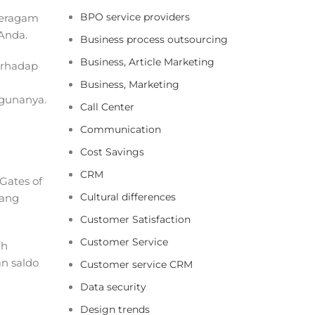
BPO service providers
beragam
Anda.
Business process outsourcing
Business, Article Marketing
erhadap
Business, Marketing
ggunanya.
Call Center
Communication
Cost Savings
CRM
Gates of
Cultural differences
uang
Customer Satisfaction
Customer Service
ah
n saldo
Customer service CRM
Data security
Design trends