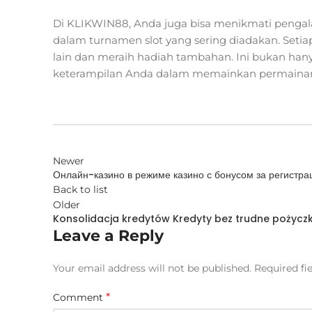
Di KLIKWIN88, Anda juga bisa menikmati penga
dalam turnamen slot yang sering diadakan. Set
lain dan meraih hadiah tambahan. Ini bukan hany
keterampilan Anda dalam memainkan permainan s
Newer
Онлайн-казино в режиме казино с бонусом за регистр
Back to list
Older
Konsolidacja kredytów Kredyty bez trudne pożyczk
Leave a Reply
Your email address will not be published.
Required fi
*
Comment