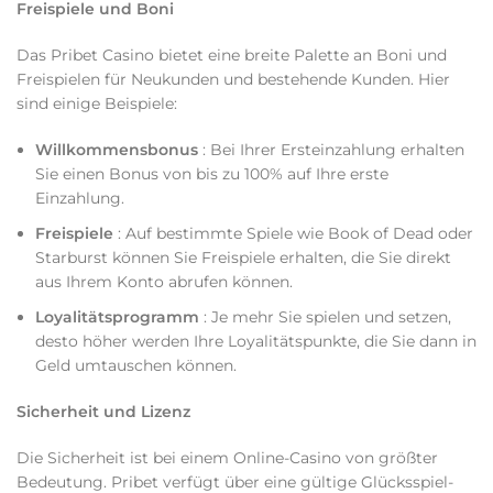
Freispiele und Boni
Das Pribet Casino bietet eine breite Palette an Boni und
Freispielen für Neukunden und bestehende Kunden. Hier
sind einige Beispiele:
Willkommensbonus
: Bei Ihrer Ersteinzahlung erhalten
Sie einen Bonus von bis zu 100% auf Ihre erste
Einzahlung.
Freispiele
: Auf bestimmte Spiele wie Book of Dead oder
Starburst können Sie Freispiele erhalten, die Sie direkt
aus Ihrem Konto abrufen können.
Loyalitätsprogramm
: Je mehr Sie spielen und setzen,
desto höher werden Ihre Loyalitätspunkte, die Sie dann in
Geld umtauschen können.
Sicherheit und Lizenz
Die Sicherheit ist bei einem Online-Casino von größter
Bedeutung. Pribet verfügt über eine gültige Glücksspiel-