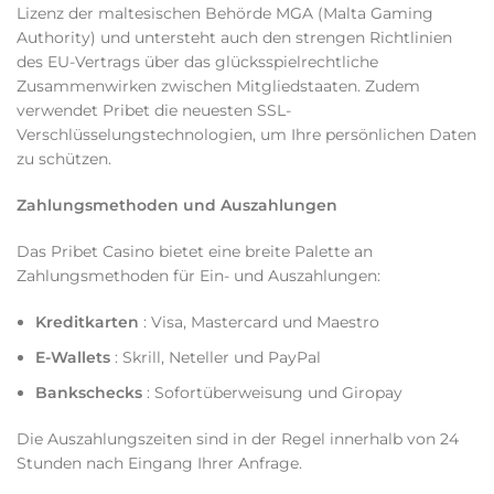
Lizenz der maltesischen Behörde MGA (Malta Gaming
Authority) und untersteht auch den strengen Richtlinien
des EU-Vertrags über das glücksspielrechtliche
Zusammenwirken zwischen Mitgliedstaaten. Zudem
verwendet Pribet die neuesten SSL-
Verschlüsselungstechnologien, um Ihre persönlichen Daten
zu schützen.
Zahlungsmethoden und Auszahlungen
Das Pribet Casino bietet eine breite Palette an
Zahlungsmethoden für Ein- und Auszahlungen:
Kreditkarten
: Visa, Mastercard und Maestro
E-Wallets
: Skrill, Neteller und PayPal
Bankschecks
: Sofortüberweisung und Giropay
Die Auszahlungszeiten sind in der Regel innerhalb von 24
Stunden nach Eingang Ihrer Anfrage.