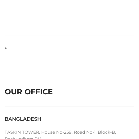
OUR OFFICE
BANGLADESH
TASKIN TOWER, House No-259, Road No-1, Block-B,