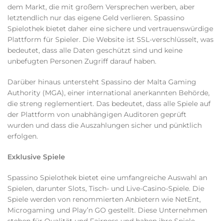
dem Markt, die mit großem Versprechen werben, aber
letztendlich nur das eigene Geld verlieren. Spassino
Spielothek bietet daher eine sichere und vertrauenswürdige
Plattform für Spieler. Die Website ist SSL-verschlüsselt, was
bedeutet, dass alle Daten geschützt sind und keine
unbefugten Personen Zugriff darauf haben.
Darüber hinaus untersteht Spassino der Malta Gaming
Authority (MGA), einer international anerkannten Behörde,
die streng reglementiert. Das bedeutet, dass alle Spiele auf
der Plattform von unabhängigen Auditoren geprüft
wurden und dass die Auszahlungen sicher und pünktlich
erfolgen.
Exklusive Spiele
Spassino Spielothek bietet eine umfangreiche Auswahl an
Spielen, darunter Slots, Tisch- und Live-Casino-Spiele. Die
Spiele werden von renommierten Anbietern wie NetEnt,
Microgaming und Play’n GO gestellt. Diese Unternehmen