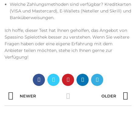
Welche Zahlungsmethoden sind verfügbar? Kreditkarten
(VISA und Mastercard), E-Wallets (Neteller und Skrill) und
Banküberweisungen.
Ich hoffe, dieser Test hat Ihnen geholfen, das Angebot von
Spassino Spielothek besser zu verstehen. Wenn Sie weitere
Fragen haben oder eine eigene Erfahrung mit dem
Anbieter teilen möchten, stehe ich Ihnen gerne zur
Verfügung!
NEWER
OLDER