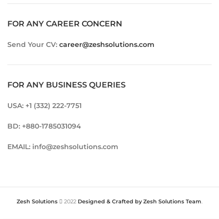
FOR ANY CAREER CONCERN
Send Your CV:
career@zeshsolutions.com
FOR ANY BUSINESS QUERIES
USA: +1 (332) 222-7751
BD: +880-1785031094
EMAIL: info@zeshsolutions.com
Zesh Solutions
2022
Designed & Crafted by Zesh Solutions Team
.