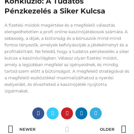
Konklúzió: A Tudatos
Pénzkezelés a Siker Kulcsa
A fizetési módok megértése és a megfelelő választás
elengedhetetlen a profi online kaszinójátékosok számára. A
sebesség, a díjak, a biztonság és a bónuszok mind-mind
fontos tényezők, amelyek befolyásolják a játékélményt és a
profitabilitást. Ne feledd, hogy a tudatos pénzkezelés a siker
kulcsa a kaszinóvilágban. Válassz olyan fizetési módot,
amely a legjobban megfelel az igényeidnek, és mindig
tartsd szem előtt a biztonságot. A megfelelő stratégiával és
a megfelelő eszközökkel maximalizálhatod a nyerési
esélyeidet, és élvezheted a kaszinójáték nyújtotta
izgalmakat.
NEWER
OLDER