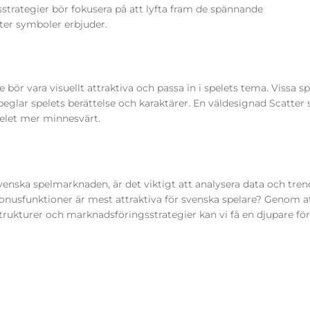
strategier bör fokusera på att lyfta fram de spännande
er symboler erbjuder.
ör vara visuellt attraktiva och passa in i spelets tema. Vissa sp
eglar spelets berättelse och karaktärer. En väldesignad Scatter
pelet mer minnesvärt.
enska spelmarknaden, är det viktigt att analysera data och trend
onusfunktioner är mest attraktiva för svenska spelare? Genom a
rukturer och marknadsföringsstrategier kan vi få en djupare för