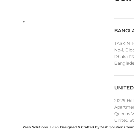
BANGL
TASKIN T
No-1, Blo
Dhaka 12
Banglade
UNITED
21229 Hil
Apartme
Queens Vi
United St
Zesh Solutions
2022
Designed & Crafted by Zesh Solutions Tea