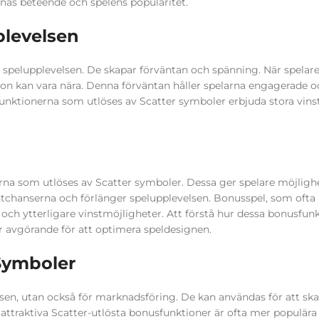
arnas beteende och spelens popularitet.
plevelsen
a spelupplevelsen. De skapar förväntan och spänning. När spelare
ion kan vara nära. Denna förväntan håller spelarna engagerade o
nktionerna som utlöses av Scatter symboler erbjuda stora vinste
rna som utlöses av Scatter symboler. Dessa ger spelare möjligh
nstchanserna och förlänger spelupplevelsen. Bonusspel, som ofta 
och ytterligare vinstmöjligheter. Att förstå hur dessa bonusfunk
 avgörande för att optimera speldesignen.
Symboler
elsen, utan också för marknadsföring. De kan användas för att sk
attraktiva Scatter-utlösta bonusfunktioner är ofta mer populära