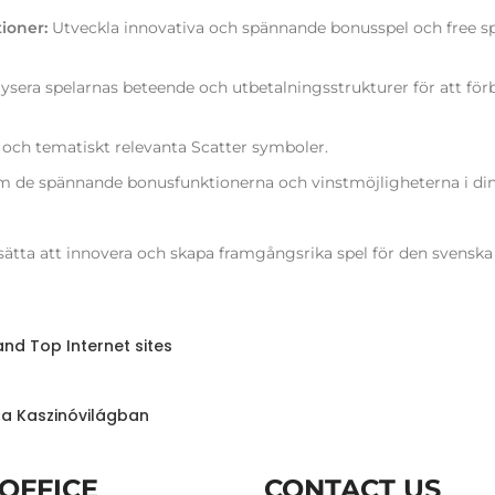
ioner:
Utveckla innovativa och spännande bonusspel och free sp
ysera spelarnas beteende och utbetalningsstrukturer för att för
a och tematiskt relevanta Scatter symboler.
am de spännande bonusfunktionerna och vinstmöjligheterna i di
ätta att innovera och skapa framgångsrika spel för den svenska
and Top Internet sites
 a Kaszinóvilágban
OFFICE
CONTACT US