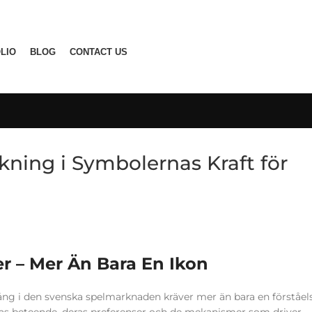
LIO
BLOG
CONTACT US
ning i Symbolernas Kraft för
er – Mer Än Bara En Ikon
ång i den svenska spelmarknaden kräver mer än bara en förståels