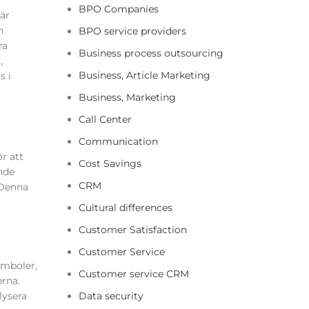
BPO Companies
är
h
BPO service providers
ra
Business process outsourcing
,
Business, Article Marketing
s i
Business, Marketing
Call Center
Communication
r att
Cost Savings
ande
CRM
. Denna
Cultural differences
Customer Satisfaction
Customer Service
ymboler,
Customer service CRM
erna.
lysera
Data security